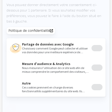
Contact
Agenda des salons
ENVIE DE RESTER À JOUR ?
Valk Mailing
Cliquez ici pour vous inscrire à la Valk Mailing
Newsletter
Souscrivez à notre newsletter et restez à jour.
© 2026
Valk
Règles de
Code of
Disclaimer
Inside
Welding
confidentialité
Conduct
Group
door Census