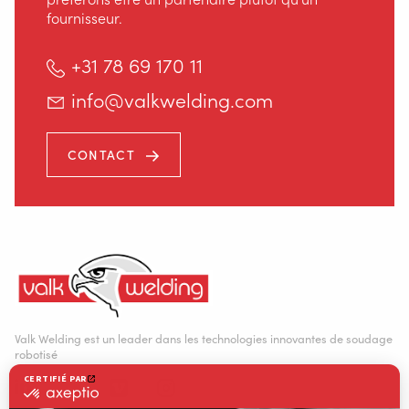
fournisseur.
+31 78 69 170 11
info@valkwelding.com
CONTACT
Staalindustrieweg 15
NL-2952 AT Alblasserdam, Pays-Bas
+31 78 69 170 11
INFO@VALKWELDING.COM
Valk Welding est un leader dans les technologies innovantes de soudage
robotisé