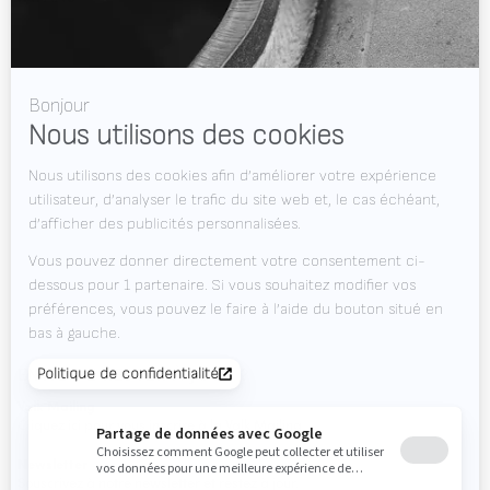
À propos de nous
Soutien
Vidéos
Le Journal
Offres d'emploi
Téléchargements
Contact
Agenda des salons
ENVIE DE RESTER À JOUR ?
Valk Mailing
Cliquez ici pour vous inscrire à la Valk Mailing
Newsletter
Souscrivez à notre newsletter et restez à jour.