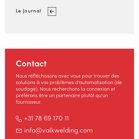
Le Journal
Contact
Nous réfléchissons avec vous pour trouver des
solutions à vos problèmes d'automatisation (de
soudage). Nous recherchons la connexion et
préférons être un partenaire plutôt qu'un
fournisseur.
+31 78 69 170 11
Staalindustrieweg 15
info@valkwelding.com
NL-2952 AT Alblasserdam, Pays-Bas