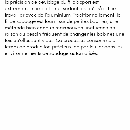
la précision de dévidage du fil d’apport est
extrêmement importante, surtout lorsqu’il s’agit de
travailler avec de l’aluminium. Traditionnellement, le
fil de soudage est fourni sur de petites bobines, une
méthode bien connue mais souvent inefficace en
raison du besoin fréquent de changer les bobines une
fois qu’elles sont vides. Ce processus consomme un
temps de production précieux, en particulier dans les
environnements de soudage automatisés.
Pour des matériaux tels que l’acier et l’acier inoxydable,
l’utilisation de fil en fût est devenue une solution courante
à ce problème. Cependant, cette pratique n’est pas
encore répandue pour le soudage de l’aluminium. Le
principal défi réside dans les propriétés uniques du fil de
soudage en aluminium. Contrairement à l’acier, le fil
d’aluminium manque de “mémoire” et s’adapte au fil du
temps à la forme du fût. Cela peut provoquer une torsion
du fil qui créera une résistance au mouvement à travers