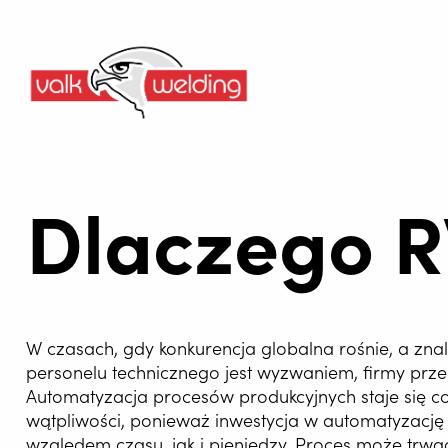
Dlaczego 
W czasach, gdy konkurencja globalna rośnie, a zna
personelu technicznego jest wyzwaniem, firmy pr
Automatyzacja procesów produkcyjnych staje się co
wątpliwości, ponieważ inwestycja w automatyzację
względem czasu, jak i pieniędzy. Proces może trwać