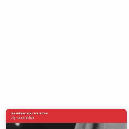
Wybierz najbardziej odpowiednią
Rozwiązanie RWAAS jest dostępne w d
C3100, materiały eksploatacyjne i g
wybór zależy od wolumenu produkcji i
Starter