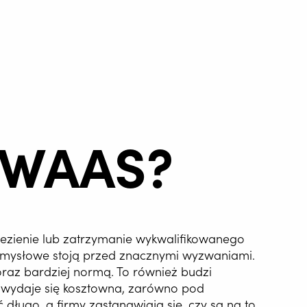
RWAAS?
lezienie lub zatrzymanie wykwalifikowanego
zemysłowe stoją przed znacznymi wyzwaniami.
raz bardziej normą. To również budzi
 wydaje się kosztowna, zarówno pod
 długo, a firmy zastanawiają się, czy są na to