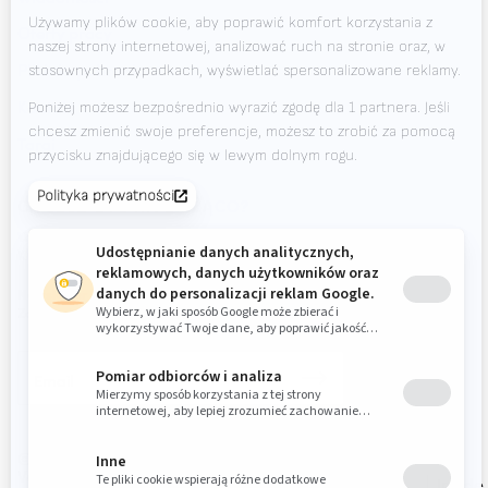
Oferty pracy
(Od poniedziałku do soboty w godzinach 7.00-23.00)
Pliki do pobrania
Kontakt
Targi
CHCESZ BYĆ NA BIEŻĄCO?
Valk Mailing
Kliknij tutaj, aby zapisać się do Valk Mailing
Newsletter
Zapisz się do naszego newslettera i bądź na bieżąco.
© 2026
Valk
Privacy
Kodeks
Disclaimer
Inside