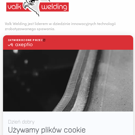
Valk Welding jest liderem w dziedzinie innowacyjnych technologii
zrobotyzowanego spawania.
Staalindustrieweg 15
NL-2952 AT Alblasserdam, Holandia
AUTOMATYZACJA SPAWANIA
WELDING WIRE SERVICE CENTRE
+31 78 69 170 11
ROZWIĄZANIA
RWAAS
INFO@VALKWELDING.COM
O firmie Valk Welding
Wsparcie
Filmy
+420 725 838 812
Wiadomości