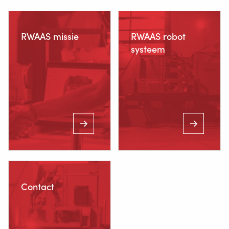
RWAAS missie
RWAAS robot
systeem
Staalindustrieweg 15
NL-2952 AT Alblasserdam
+31 78 69 170 11
INFO@VALKWELDING.COM
Contact
+31 6 54 211 811