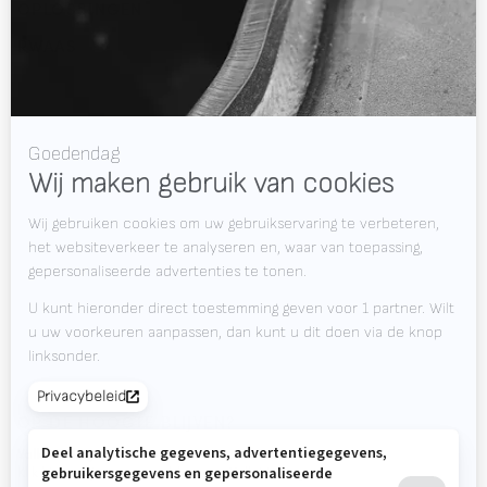
OPLOSSINGEN
RWAAS
Over Valk Welding
Support
Video's
Werken bij Valk Welding
Nieuws
Downloads
Contact
Beursagenda
OP DE HOOGTE BLIJVEN?
Valk Mailing
Klik hier om je aan te melden voor Valk Mailing