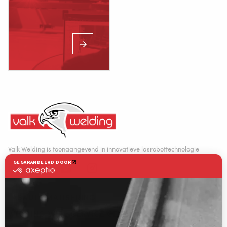
(ma. t/m za. van 7.00–23.00 uur)
Valk Welding is toonaangevend in innovatieve lasrobottechnologie
LASAUTOMATISERING
WELDING WIRE SERVICE CENTRE