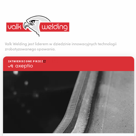
Valk Welding jest liderem w dziedzinie innowacyjnych technologii
zrobotyzowanego spawania.
Staalindustrieweg 15
NL-2952 AT Alblasserdam, Holandia
AUTOMATYZACJA SPAWANIA
+31 78 69 170 11
WELDING WIRE SERVICE CENTRE
ROZWIĄZANIA
INFO@VALKWELDING.COM
RWAAS
O firmie Valk Welding
Wsparcie