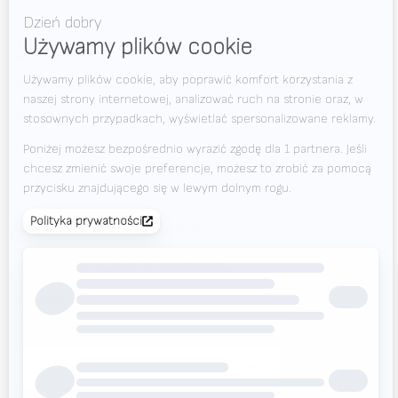
Filmy
+420 725 838 812
Wiadomości
(Od poniedziałku do soboty w godzinach 7.00-23.00)
Oferty pracy
Pliki do pobrania
Kontakt
Targi
CHCESZ BYĆ NA BIEŻĄCO?
Valk Mailing
Kliknij tutaj, aby zapisać się do Valk Mailing
Newsletter
Zapisz się do naszego newslettera i bądź na bieżąco.