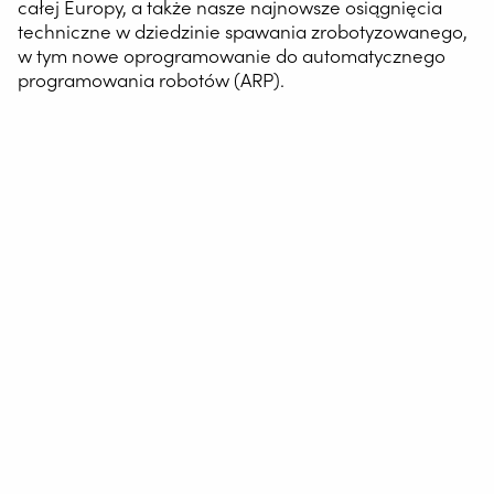
całej Europy, a także nasze najnowsze osiągnięcia
techniczne w dziedzinie spawania zrobotyzowanego,
w tym nowe oprogramowanie do automatycznego
programowania robotów (ARP).
AUTOMATYZACJA SPAWANIA
WELDING WIRE SERVICE CENTRE
ROBOT WELDING AS A SERVICE
ROZWIĄZANIA