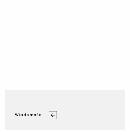
Wire Feeding Equipment
O firmie Valk Welding
Wsparcie
Filmy
Wiadomości
Oferty pracy
Pliki do pobrania
Targi
Wiadomości
kontakt