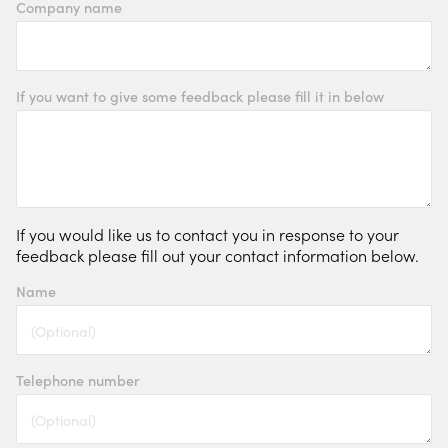
Company name
If you want to give some feedback please fill it in below
AUTOMATISIERUNG DES
SCHWEISSENS
If you would like us to contact you in response to your
WELDING WIRE SERVICE CENTRE
feedback please fill out your contact information below.
Name
ROBOT WELDING AS A SERVICE
LÖSUNGEN
Telephone number