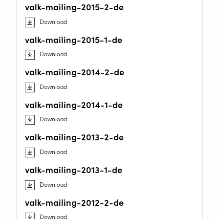
Unterstützung
valk-mailing-2015-2-de
Video
Download
valk-mailing-2015-1-de
News
Download
Stellenausschreibung
valk-mailing-2014-2-de
Downloads
Download
valk-mailing-2014-1-de
Messe Kalender
Download
Kontakt
valk-mailing-2013-2-de
Sicherheit
Download
valk-mailing-2013-1-de
Home
Download
valk-mailing-2012-2-de
Download