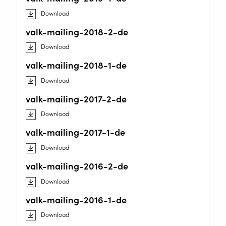
Download
valk-mailing-2018-2-de
AUTOMATISIERUNG DES
SCHWEISSENS
Download
valk-mailing-2018-1-de
WELDING WIRE SERVICE CENTRE
Download
valk-mailing-2017-2-de
ROBOT WELDING AS A SERVICE
Download
valk-mailing-2017-1-de
LÖSUNGEN
Download
valk-mailing-2016-2-de
Wire Feeding Equipment
Download
valk-mailing-2016-1-de
Über Valk Welding
Download