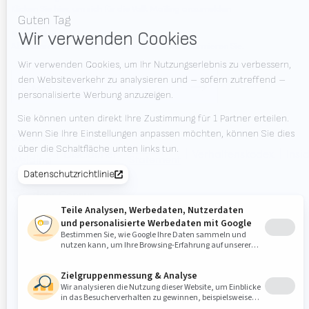
Klicken Sie hier, um sich für die Valk Mailing anzumelden
Newsletter
Abonnieren Sie unseren Newsletter und wir informieren Sie.
© 2026
Valk
Privacy
Disclaimer
Verhaltenskodex
Insi
Welding
Statement
Group
door Census