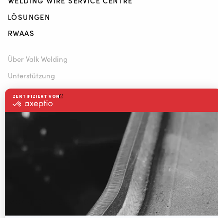
WELDING WIRE SERVICE CENTRE
LÖSUNGEN
RWAAS
Über Valk Welding
Unterstützung
Video
News
Stellenausschreibung
Downloads
Kontakt
Messe Kalender
MÖCHTEN SIE AUF DEM LAUFENDEN BLEIBEN?
Valk Mailing