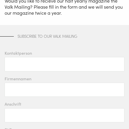
Would you like to recieve our half yearly magazine the
Valk Mailing? Please fill in the form and we will send you
our magazine twice a year.
SUBSCRIBE TO OUR VALK MAILING
Kontaktperson
Firmennamen
Zum Lonnenhohl 23
44319 Dortmund, Deutschland
Anschrift
Staalindustrieweg 15
NL-2952 AT Alblasserdam, Niederlande