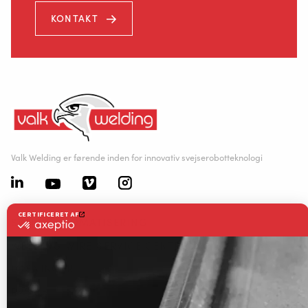
KONTAKT
Valk Welding er førende inden for innovativ svejserobotteknologi
Korsholm Alle 14
5500 Middelfart, Danmark
SVEJSEAUTOMATISERING
+45 64 42 12 01
WELDING WIRE SERVICE CENTRE
LØSNINGER
RWAAS
INFO@VALKWELDING.COM