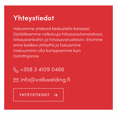
ROBOT WELDING AS A SERVICE
Yhteystiedot
RATKAISUT
Haluamme yhdessä keskustella kanssasi
löytääksemme ratkaisuja hitsausautomaatioon,
hitsauslankoihin ja hitsausvarusteisiin. Etsimme
enne kaikkea yhteyttä ja haluamme
mieluummin olla kumppaninne kuin
Langansyöttölaitteet
toimittajanne.
Tietoa Valk Weldingistä
+358 3 4109 0466
Tuki
info@valkwelding.fi
Videot
YHTEYSTIEDOT
Uutiset
Työpaikat