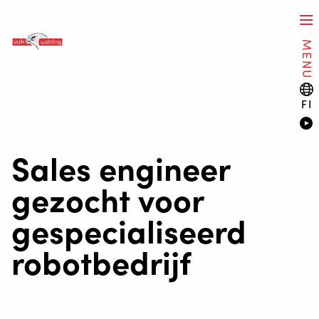
MENU
FI
Sales engineer
gezocht voor
gespecialiseerd
robotbedrijf
HITSAUSAUTOMAATIO
WELDING WIRE SERVICE CENTRE