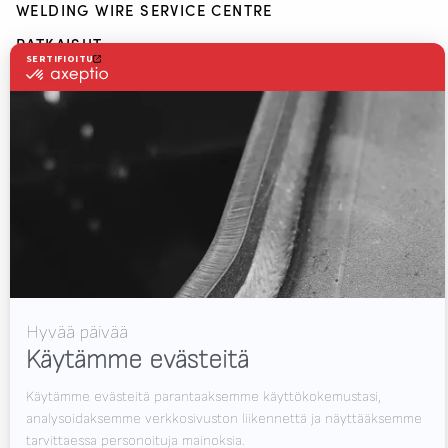
WELDING WIRE SERVICE CENTRE
RATKAISUT
RWAAS
Tietoa Valk Weldingistä
Tuki
Videot
Uutiset
Työpaikat
Lataukset
Ota yhteyttä
Messut
PYSY AJAN TASALLA?