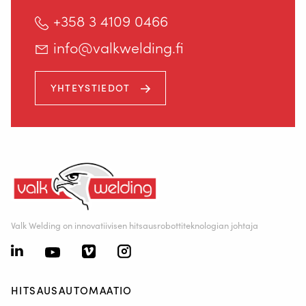
+358 3 4109 0466
info@valkwelding.fi
YHTEYSTIEDOT
Valk Welding on innovatiivisen hitsausrobottiteknologian johtaja
HITSAUSAUTOMAATIO