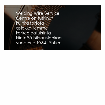
Langansyöttölaitteet
Welding Wire Service
Tietoa Valk Weldingistä
Centre on tutkinut,
kuinka tarjota
Tuki
asiakkaillemme
korkealaatuisinta
Videot
kiinteää hitsauslankaa
vuodesta 1984 lähtien.
Uutiset
Työpaikat
Lataukset
Messut
Ota yhteyttä
Turvallisuus