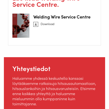
Service Centre.
Welding Wire Service Centre
Download
Yhteystiedot
Haluamme yhdessä keskustella kanssasi
löytääksemme ratkaisuja hitsausautomaatioon,
hitsauslankoihin ja hitsausvarusteisiin. Etsimme
enne kaikkea yhteyttä ja haluamme
mieluummin olla kumppaninne kuin
toimittajanne.