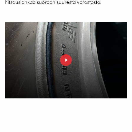
hitsauslankaa suoraan suuresta varastosta.
Keitä olemme?
Olemme osa Valk Weldingia, vakiintunutta nimeä ja