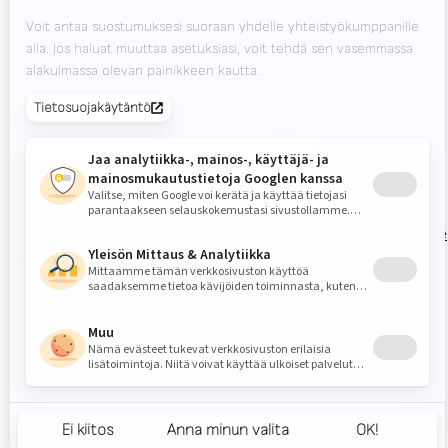
Valk Mailing
Klikkaa tästä tilataksesi Valk Mailing
Newsletter
Tilaa uutiskirjeemme ja pysy ajan tasalla.
© 2026
Valk
Privacy
Disclaimer
Toimintaohjeet
Inside
Welding
Statement
Group
door Census