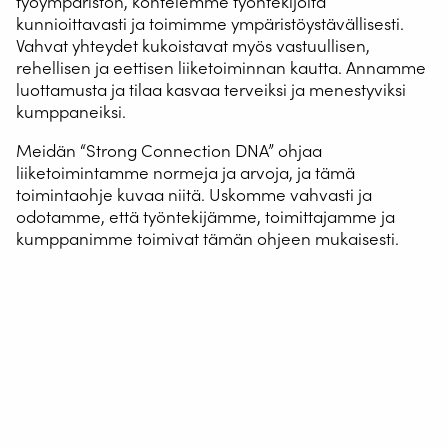
työympäristön, kohtelemme työntekijöitä
kunnioittavasti ja toimimme ympäristöystävällisesti.
Vahvat yhteydet kukoistavat myös vastuullisen,
rehellisen ja eettisen liiketoiminnan kautta. Annamme
luottamusta ja tilaa kasvaa terveiksi ja menestyviksi
kumppaneiksi.
Meidän “Strong Connection DNA” ohjaa
liiketoimintamme normeja ja arvoja, ja tämä
toimintaohje kuvaa niitä. Uskomme vahvasti ja
odotamme, että työntekijämme, toimittajamme ja
kumppanimme toimivat tämän ohjeen mukaisesti.
Soveltaminen
Tämä toimintaohje koskee kaikkia työntekijöitämme sekä
muita sisäisiä ja ulkoisia sidosryhmiä, joiden kanssa
teemme yhteistyötä. Uudet työntekijät perehdytetään ja
koulutetaan toimintaohjeeseen osana perehdytystä.
Koulutus tapahtuu osana “Strong Connection Lunch” -