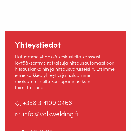
Jos sinulla on kysyttävää tämän ohjeiston tulkinnasta tai
noudattamisesta, ota yhteyttä johonkin Valk Weldingin
hallituksen jäseneen.
Yhteystiedot
Haluamme yhdessä keskustella kanssasi
löytääksemme ratkaisuja hitsausautomaatioon,
hitsauslankoihin ja hitsausvarusteisiin. Etsimme
enne kaikkea yhteyttä ja haluamme
mieluummin olla kumppaninne kuin
toimittajanne.
+358 3 4109 0466
info@valkwelding.fi
YHTEYSTIEDOT