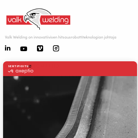
+358 3 4109 0467
(Ma-la klo 7.00–23.00)
Inside
Valk Welding on innovatiivisen hitsausrobottiteknologian johtaja
HITSAUSAUTOMAATIO
WELDING WIRE SERVICE CENTRE
RATKAISUT
RWAAS
Tietoa Valk Weldingistä
Tuki
Videot