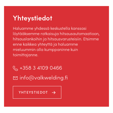
Yhteystiedot
Haluamme yhdessä keskustella kanssasi
löytääksemme ratkaisuja hitsausautomaatioon,
hitsauslankoihin ja hitsausvarusteisiin. Etsimme
Staalindustrieweg 15
enne kaikkea yhteyttä ja haluamme
NL-2952 AT Alblasserdam, Netherlands
mieluummin olla kumppaninne kuin
toimittajanne.
+358 3 4109 0466
+358 3 4109 0466
info@valkwelding.fi
INFO@VALKWELDING.FI
YHTEYSTIEDOT