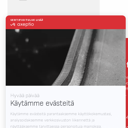
Yhteys
Haluamme yhde
hitsausautomaa
kaikkea yhtey
toimittajanne.
+358 3 
info@va