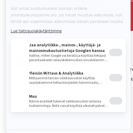
HITSAUSAU
Valk Welding on innovatiivisen
WELDING WI
hitsausrobottiteknologian johtaja
RATKAISUT
RWAAS