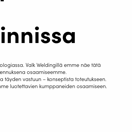
innissa
USAUTOMAATIO
knologiassa. Valk Weldingillä emme näe tätä
G WIRE SERVICE
laajennuksena osaamiseemme.
E
täyden vastuun – konseptista toteutukseen.
semme luotettavien kumppaneiden osaamiseen.
WELDING AS A
E
alla
SUT
neiden yleistyminen ei ole jäänyt meiltä huomaamatta. Valk Weldingi
la. Käsintehty laserhitsaus sisältää paljon turvallisuusriskejä. Siks