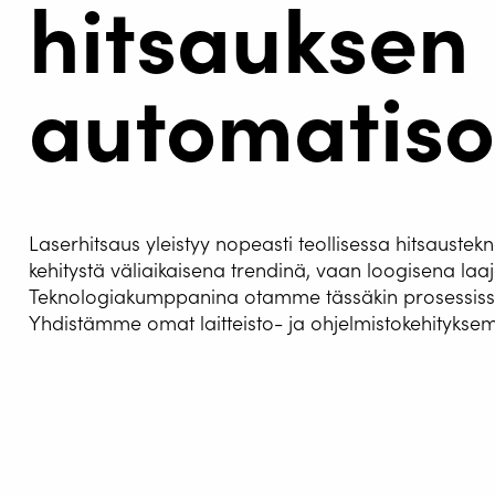
hitsauksen
automatiso
HITSA
Laserhitsaus yleistyy nopeasti teollisessa hitsauste
WELDIN
kehitystä väliaikaisena trendinä, vaan loogisena 
CENTR
Teknologiakumppanina otamme tässäkin prosessissa 
Yhdistämme omat laitteisto- ja ohjelmistokehityk
ROBOT 
SERVIC
Turvallisuus ja luotettavuus etusij
RATKAI
Halpojen käsikäyttöisten laserhitsausko
täysin automatisoidun ratkaisun roboteil