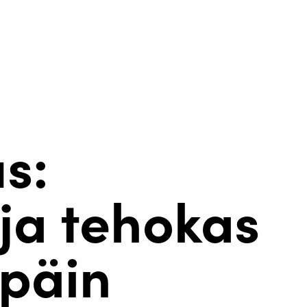
s:
 ja tehokas
npäin