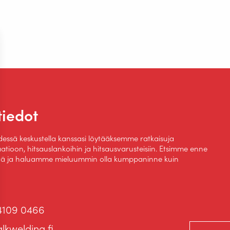
tiedot
ssä keskustella kanssasi löytääksemme ratkaisuja
tioon, hitsauslankoihin ja hitsausvarusteisiin. Etsimme enne
ttä ja haluamme mieluummin olla kumppaninne kuin
4109 0466
lkwelding.fi