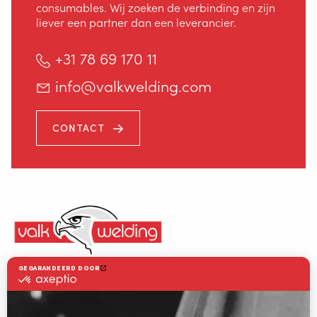
consumables. Wij zoeken de verbinding en zijn
liever een partner dan een leverancier.
+31 78 69 170 11
info@valkwelding.com
CONTACT
Staalindustrieweg 15
NL-2952 AT Alblasserdam
Valk Welding is toonaangevend in innovatieve lasrobottechnologie
+31 78 69 170 11