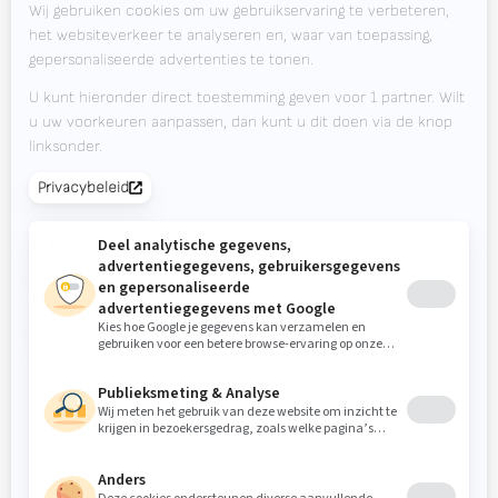
Werken bij Valk Welding
Nieuws
Downloads
Contact
Beursagenda
OP DE HOOGTE BLIJVEN?
Valk Mailing
Klik hier om je aan te melden voor Valk Mailing
Newsletter
Schrijf je in voor onze nieuwsbrief en blijf up-to-date.