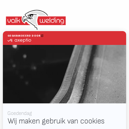
Valk Welding is toonaangevend in innovatieve lasrobottechnologie
LASAUTOMATISERING
WELDING WIRE SERVICE CENTRE
OPLOSSINGEN
RWAAS
Over Valk Welding
Support
Video's