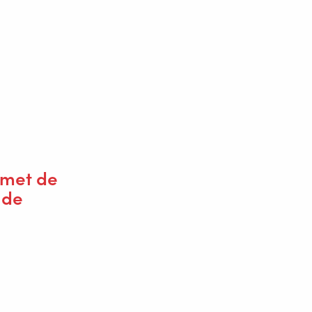
asonic TM met intern kabelpakket,
 zijn alle Panasonic lasrobots
bot valt daarmee ingeval van een
 gekalibreerd hoeft te worden. Otmar
o te zijn. De gehele installatie is
ers zijn bij Valk Welding in
 met de
 de