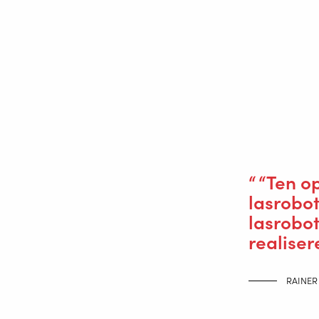
Klein, compact en eenvoudig
Otmar Meiers en Rainer Nau, die sam
waarbij alle kabels voor stroom, koeli
uitgerust met een door Valk Welding z
aanvaring direct stil, waarna de oper
Meiers: “We dachten aanvankelijk dat w
eenvoudig te bedienen en kon daarom 
Alblasserdam op training geweest. Sinds
“Ten o
lasrobot
lasrobo
realiser
RAINER