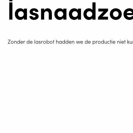
lasnaadzo
Zonder de lasrobot hadden we de productie niet ku
LASAU
WELDIN
CENTR
Werkstukken voorhechten, opspannen o
ROBOT 
lasproductie bij machinefabriek Clemens
genomen loopt het grootste deel van 