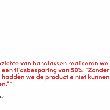
en het inkooptraject hebben gedaan, hebben gekozen voor de Pan
ng, lucht en ook de lasdraad door het kabelpakket lopen. Standaard
elf ontwikkelde robottoorts met pneumatische afschakeling. De ro
ator de robot direct op kan starten, zonder dat de robot opnieuw
erken met de lasrobot gecompliceerd zou zijn, maar dat bleek niet z
in een korte productieperiode worden geïntegreerd. Twee medewerk
dien loopt alles vloeiend.”
pzichte van handlassen realiseren we
 een tijdsbesparing van 50%. “Zonder
t hadden we de productie niet kunnen
en.”
 NAU