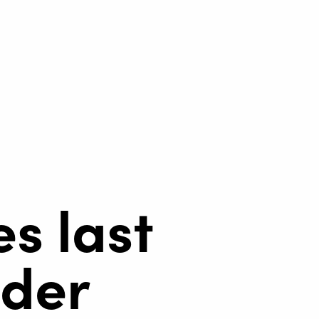
s last
nder