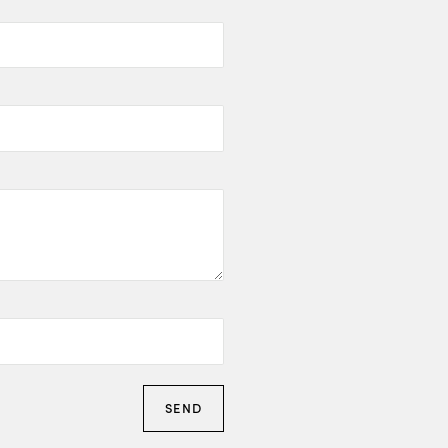
Staalind
NL-2952 
+
I
s
nda
+
(ma. t/m za
SEND