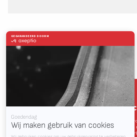
het unieke projectnummer bestaat 
terugvinden.
Contac
Wij denken gr
vraagstukken 
zoeken de verb