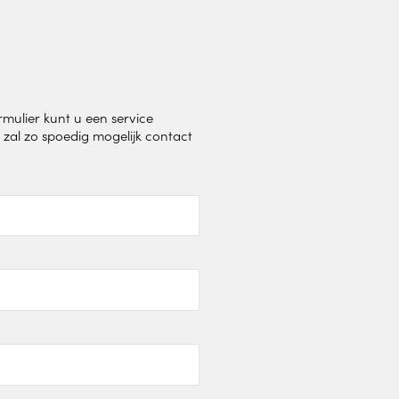
TOMATISERING
G WIRE SERVICE
E
mulier kunt u een service
zal zo spoedig mogelijk contact
WELDING AS A
E
SINGEN
ing Equipment
Welding