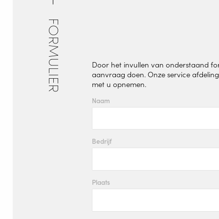
LASAU
FORMULIER
WELDIN
CENTR
Door het invullen van onderstaand for
aanvraag doen. Onze service afdeling 
ROBOT 
met u opnemen.
SERVIC
Naam
OPLOS
Bedrijf
Wire Feed
Plaats
Over Valk 
Support