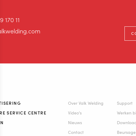
9 170 11
alkwelding.com
C
ISERING
Over Valk Welding
Support
RE SERVICE CENTRE
Video's
Werken bi
EN
Nieuws
Downloa
Contact
Beursag