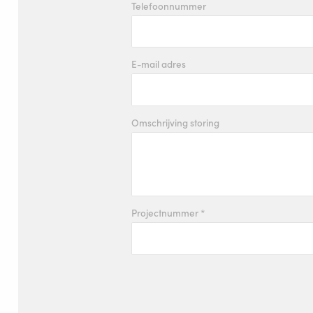
Telefoonnummer
Video's
Nieuws
E-mail adres
Vacatures
Download
Omschrijving storing
Beursage
Contact
Veiligheid
Projectnummer *
Home