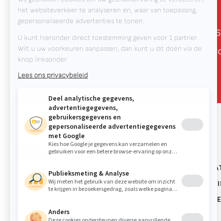
+31 78 6
info@v
LASAUTOMAT
Valk Welding is toonaangevend in
WELDING WI
innovatieve lasrobottechnologie
OPLOSSING
RWAAS