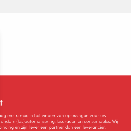
uit 6 cijfers zoals vb 12/3456. Dit projectnummer kunt u op het ide
t
aag met u mee in het vinden van oplossingen voor uw
rondom (las)automatisering, lasdraden en consumables. Wij
inding en zijn liever een partner dan een leverancier.