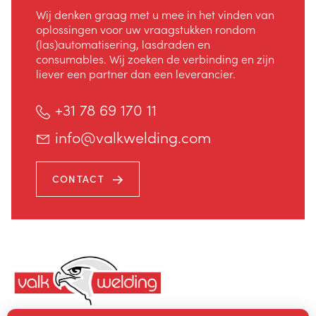
Wij denken graag met u mee in het vinden van
ROBOT WELDING AS A SERVICE
oplossingen voor uw vraagstukken rondom
(las)automatisering, lasdraden en
consumables. Wij zoeken de verbinding en zijn
OPLOSSINGEN
liever een partner dan een leverancier.
+31 78 69 170 11
Wire Feeding Equipment
info@valkwelding.com
Over Valk Welding
CONTACT
Support
Video's
Nieuws
Vacatures