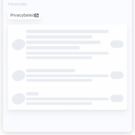
Contact
+31 78 69 170 11
Beursagenda
INFO@VALKWELDING.COM
OP DE HOOGTE BLIJVEN?
Valk Mailing
Klik hier om je aan te melden voor Valk Mailing
Newsletter
Schrijf je in voor onze nieuwsbrief en blijf up-to-date.
+31 6 54 211 811
(ma. t/m za. van 7.00–23.00 uur)
© 2026
Valk
Privacy
Code of
Disclaimer
Inside
Welding
Statement
Conduct
Group
door Census