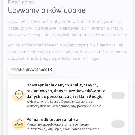
Wiadomości
Oferty pracy
Pliki do pobrania
Kontakt
Targi
CHCESZ BYĆ NA BIEŻĄCO?
Valk Mailing
Kliknij tutaj, aby zapisać się do Valk Mailing
Newsletter
Zapisz się do naszego newslettera i bądź na bieżąco.
© 2026