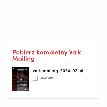
współpracy z dobrze dobranym dostawcą, który pomógł
nam krok po kroku rozwijać się w tej dziedzinie, wszystkie
siedem zrobotyzowanych systemów wykonuje doskonałą
pracę.”
www.smrplus.com
Pobierz kompletny Valk
Mailing
valk-mailing-2024-02-pl
Download