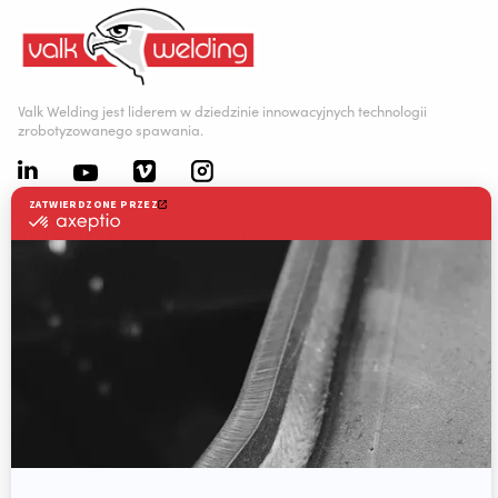
Valk Welding jest liderem w dziedzinie innowacyjnych technologii
zrobotyzowanego spawania.
AUTOMATYZACJA SPAWANIA
WELDING WIRE SERVICE CENTRE
ROZWIĄZANIA
RWAAS
O firmie Valk Welding
Wsparcie
Filmy