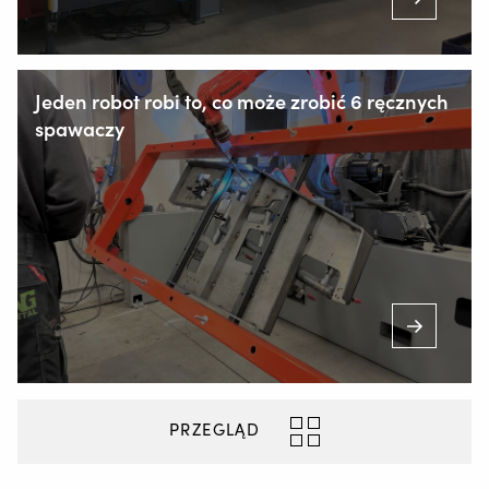
Staalindustrieweg 15
NL-2952 AT Alblasserdam, Holandia
Jeden robot robi to, co może zrobić 6 ręcznych
spawaczy
+31 78 69 170 11
INFO@VALKWELDING.COM
+420 725 838 812
(Od poniedziałku do soboty w godzinach 7.00-23.00)
PRZEGLĄD