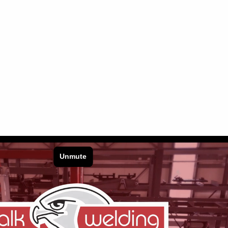
 jak również na współczynnik wdrażania nowej produkcji - zauważ
, przekazywana jest im wiedza na przykład na temat produkcji p
. Inwestycje Lacom w kształcenie młodych profesjonalistów zaczyn
 pod względem produktywności bez konieczności zatrudniania dużej
wo dla pracowników" - mówi Lammers. "Jeśli rynek miałby się ki
 nocy. W ten sposób utrzymujemy wiedzę, którą mamy u siebie".
omatyzację. Kolejna nowa zautomatyzowana maszyna już jest: trz
 w sondy pomiarowe 3D do bezobsługowego sprawdzania jakości. 