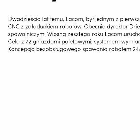
Dwadzieścia lat temu, Lacom, był jednym z pier
CNC z załadunkiem robotów. Obecnie dyrektor Dri
spawalniczym. Wiosną zeszłego roku Lacom urucho
Cela z 72 gniazdami paletowymi, systemem wymian
Koncepcja bezobsługowego spawania robotem 24/7
Tekst i fotografia: MTL Metal Magazi
AUTOM
SPAWA
Automatyzacja w Lacom w Budel bardz
mówi. Zapewnia sprawną produkcję ele
są stałe, pomimo presji cenowej. "Auto
WELDIN
lepiej wykwalifikowanych ludzi. Łat
końcu innowacje tworzą wyzwania." Wł
CENTR
zwiększa się poziom inżynierii.
Własny produkt jest podstawą