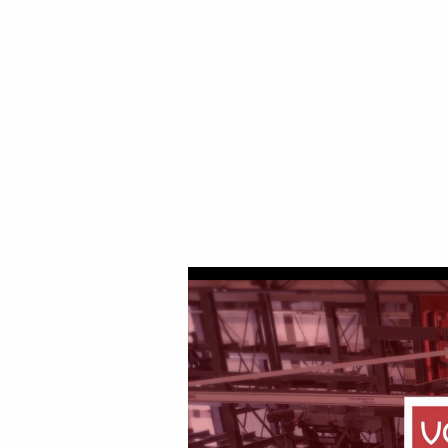
pozytywny wpływ na czasy realizacji,
pod swoje skrzydła młodsze pokolenie
wiedzy jest w Lacom procesem ciągłym
automatyzacji firma może rozwijać się
"Automatyzacja przynosi bezpieczeńst
pracę w dzień, a roboty nie pracują w
Dlatego Lacom nadal inwestuje w aut
RoboJob. Stanowisko wyposażone jest
nie może być zautomatyzowane.