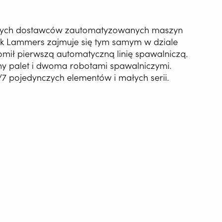
wszych dostawców zautomatyzowanych maszyn
ek Lammers zajmuje się tym samym w dziale
mił pierwszą automatyczną linię spawalniczą.
y palet i dwoma robotami spawalniczymi.
 pojedynczych elementów i małych serii.
ne numer 5, 2022
ATYZACJA
NIA
o wcześnie otrzymała wysoki priorytet w oczach Pana Lammersa.
mentów, zarówno dla klientów zewnętrznych, jak i dla własnej pr
matyzacja sprawiła również, że staliśmy się bardziej atrakcyjni d
G WIRE SERVICE
wiej znajdujemy absolwentów szkół wyższych, bo mogą tu pracowa
aśnie absolwentów szkół wyższych Lacom potrzebuje najbardziej,
E