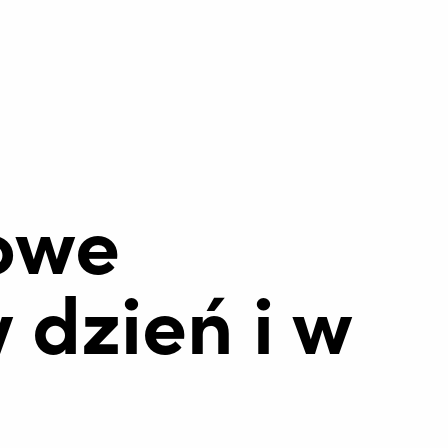
owe
 dzień i w