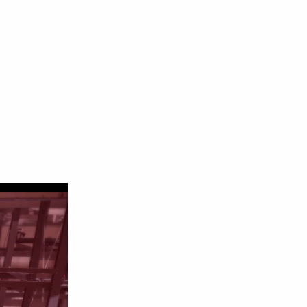
a. Gdy doświadczeni operatorzy biorą
rzyrządów lub mocowania. Transfer
ają się zwracać. A dzięki
 elastycznej siły roboczej.
edyś załamać, zawsze zachowujemy
ynasty Mazak Integrex z drugą wieżą
Ponieważ bez tej jakości spawanie