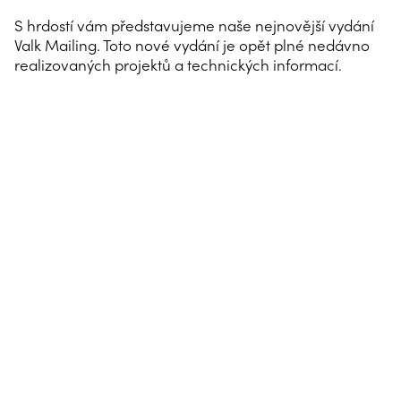
S hrdostí vám představujeme naše nejnovější vydání
Valk Mailing. Toto nové vydání je opět plné nedávno
realizovaných projektů a technických informací.
AUTOMATIZACE SVAŘOVÁNÍ
WELDING WIRE SERVICE
CENTRE
ROBOT WELDING AS A SERVICE
ŘEŠENÍ