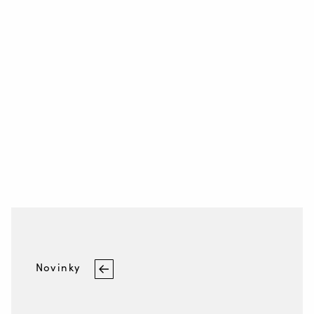
Wire Feeding Equipment
O společnosti Valk Welding
Podpora
Videa
Novinky
Volná místa
Soubory ke stažení
Veletrhy
Novinky
Kontakt