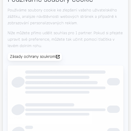
Videa
+420 725 838 812
Novinky
(pondělí až sobota od 7,00 do 23,00 hodin)
Volná místa
Soubory ke stažení
Kontakt
Veletrhy
CHCETE DOSTÁVAT NEJNOVĚJŠÍ INFORMACE?
Valk Mailing
Klikněte zde pro přihlášení k odběru Valk Mailing
Newsletter
Přihlaste se k odběru našeho přehledu novinek.