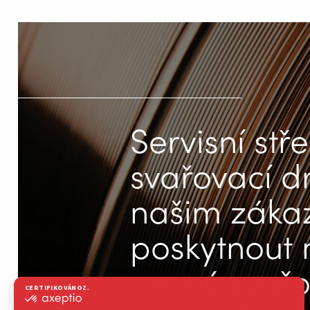
Servisní stř
svařovací d
našim záka
poskytnout n
pevný svařov