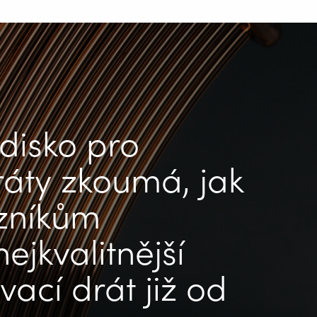
edisko pro
ráty zkoumá, jak
zníkům
ejkvalitnější
ací drát již od