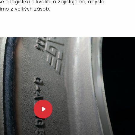
e o logistiku a kvalitu a zajišťujeme, abyste
římo z velkých zásob.
ATIZACE
ÁNÍ
G WIRE SERVICE
E