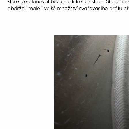
které lze plánovat bez účasti třetích stran. Staráme s
obdrželi malé i velké množství svařovacího drátu p
AUTOM
SVAŘOV
WELDIN
CENTR