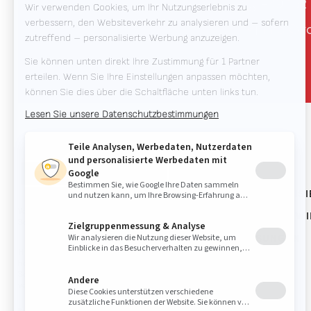
+49 152
info@v
AUTOMATISI
Valk Welding ist führend in innovativen
WELDING WI
Schweißrobotertechnologien.
LÖSUNGEN
Hinweis: Der einfacheren Lesbarkeit
RWAAS
halber, haben wir auf genderspezifische
Schreibweise oder Gender-Star
verzichtet. Wir bitten um Ihr Verständnis.