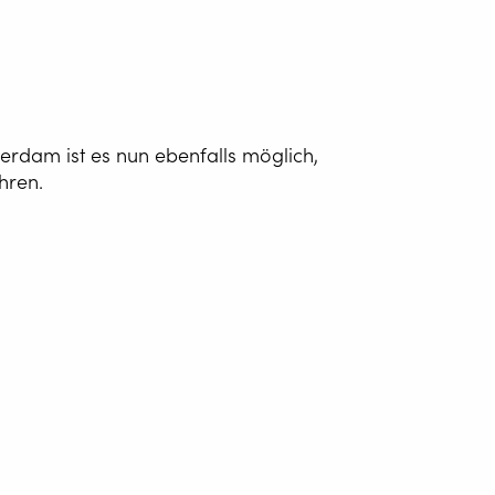
ATISIERUNG DES
SSENS
G WIRE SERVICE
E
erdam ist es nun ebenfalls möglich,
hren.
WELDING AS A
E
GEN
ing Equipment
Zum Lon
44319 Do
Welding