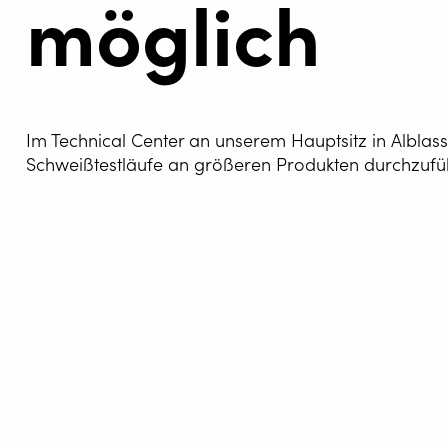
möglich
AUTOM
SCHWEI
WELDIN
CENTR
Im Technical Center an unserem Hauptsitz in Alblass
Schweißtestläufe an größeren Produkten durchzufü
ROBOT 
SERVIC
LÖSUN
Wire Feed
Über Valk 