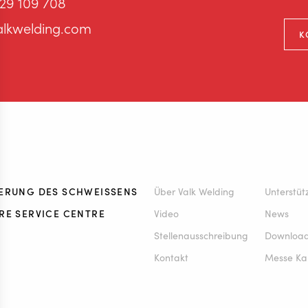
 29 109 708
alkwelding.com
K
ERUNG DES SCHWEISSENS
Über Valk Welding
Unterstü
RE SERVICE CENTRE
Video
News
Stellenausschreibung
Downloa
Kontakt
Messe Ka