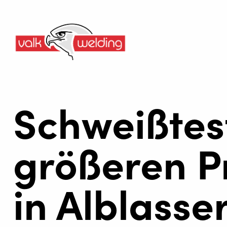
Schweißtes
größeren P
in Alblass