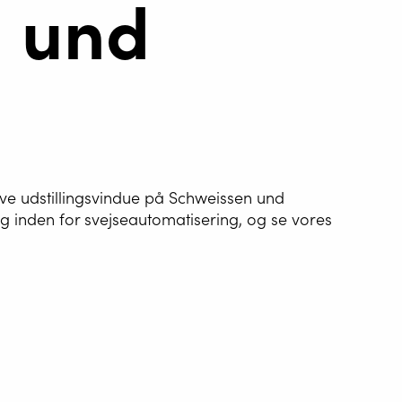
 und
AUTOMATISERING
G WIRE SERVICE
ktive udstillingsvindue på Schweissen und
 inden for svejseautomatisering, og se vores
E
WELDING AS A
E
NGER