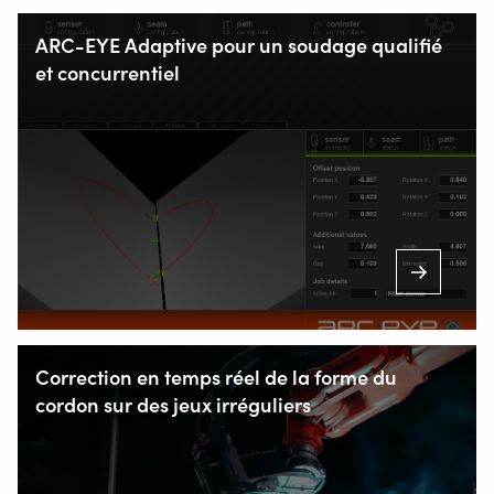
Staalindustrieweg 15
ARC-EYE Adaptive pour un soudage qualifié
NL-2952 AT Alblasserdam, Pays-Bas
et concurrentiel
+31 78 69 170 11
INFO@VALKWELDING.COM
+33 344 97 43 61
Correction en temps réel de la forme du
(Lun. au sam. de 7.00-23.00 heures)
cordon sur des jeux irréguliers