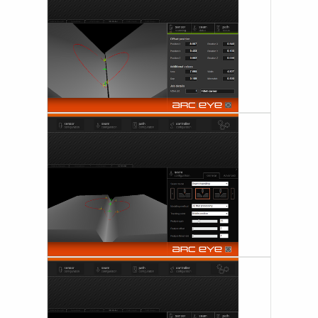
CENTRE
ROBOT WELDING AS A SERVICE
SOLUTIONS
Wire Feeding Equipment
À propos de nous
Soutien
Vidéos
Le Journal
Offres d'emploi