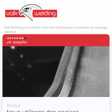
Valk Welding est un leader dans les technologies innovantes de soudage
robotisé
AUTOMATISATION DU SOUDAGE
WELDING WIRE SERVICE CENTRE
SOLUTIONS
RWAAS
À propos de nous
Soutien
Vidéos