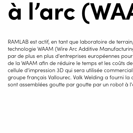
à l’arc (W
RAMLAB est actif, en tant que laboratoire de terrai
technologie WAAM (Wire Arc Additive Manufacturin
par de plus en plus d'entreprises européennes pour é
de la WAAM afin de réduire le temps et les coûts de
cellule d'impression 3D qui sera utilisée commercial
groupe français Vallourec. Valk Welding a fourni la 
AUTOM
sont assemblées goutte par goutte par un robot à l
SOUDA
WELDIN
Outre la possibilité de produire local
CENTR
également un argument de vente impor
des pièces à partir de plusieurs matéri