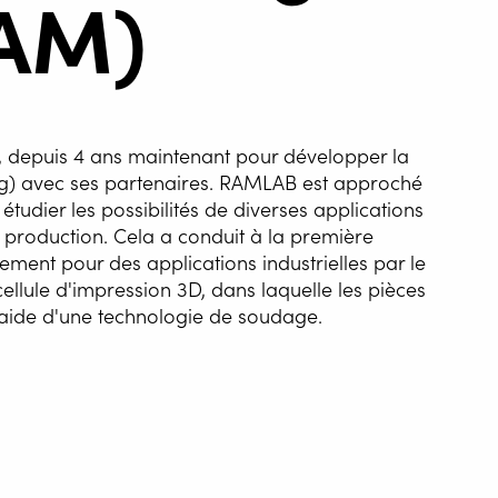
AAM)
n, depuis 4 ans maintenant pour développer la
g) avec ses partenaires. RAMLAB est approché
tudier les possibilités de diverses applications
 production. Cela a conduit à la première
ement pour des applications industrielles par le
cellule d'impression 3D, dans laquelle les pièces
ATISATION DU
'aide d'une technologie de soudage.
GE
G WIRE SERVICE
ement des pièces de grande taille grâce à la technologie WAAM, l'i
E
tant et unique. La technologie WAAM ne se limite pas à un seul 
aux. Cela offre la possibilité de construire un produit de grande t