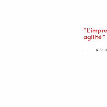
L'impre
agilité
JONATH
Une collaboration unique entre 
RAMLAB, premier Fieldlab européen, a
industrielles, comme notamment l'hél
Vallourec ont permis de déboucher sur
Vincent Wegener, directeur général de
avons développé pour garantir une qual
avancé surveille les paramètres du pro