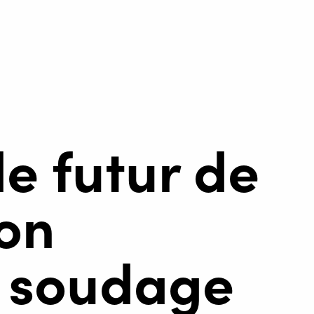
e futur de
ion
n soudage