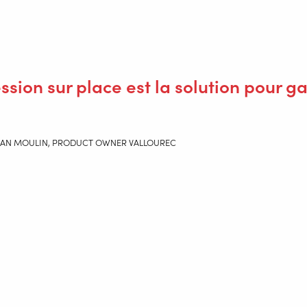
ssion sur place est la solution pour g
AN MOULIN, PRODUCT OWNER VALLOUREC
RAMLAB et Valk Welding
 prouvé qu'il pouvait imprimer avec la technologie WAAM des pièc
ice marine certifiée du remorqueur Damen. Les premiers essais ef
 la commande passée à Valk Welding pour la construction de la cel
 RAMLAB : "Notre produit, MaxQ, se compose d'une suite de capteu
ité maximale et obtenir ainsi une pièce imprimée certifiée. Le logi
cessus en temps réel. En outre, le flux de travail des fichiers CAO