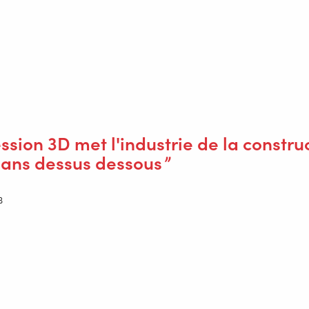
 des contrôles, des éprouvettes ont été testés pour déterminer la rés
mprimée 3D d'un poids de 400 kg est une étape importante dans les 
O 3D informatique en un produit physique. C'est une question comple
 un certain nombre de sections saillantes difficiles », explique K
ssion 3D met l'industrie de la constru
sans dessus dessous
B
LAB à imprimer des objets avec des dimensions maximales de 7x2x2
réelle dans l'industrie maritime.