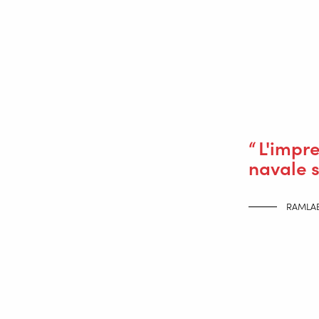
directions (isotropie). Afin d’effectuer
de charge statique. »
La production de l'hélice de navire i
défi consiste à traduire un fichier CA
forme géométrique à double courbe avec
L'impre
navale 
RAMLA
Un gros potentiel
En ce qui concerne la capacité de RAM
navire de cette ampleur est une percée 