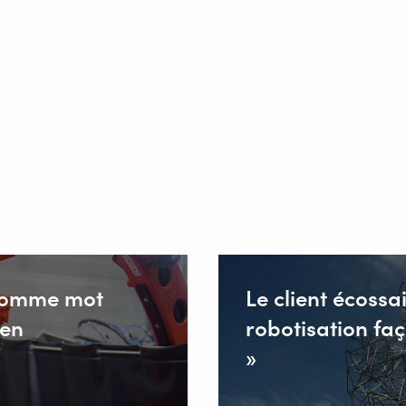
s comme mot
Le client écossa
pen
robotisation fa
»