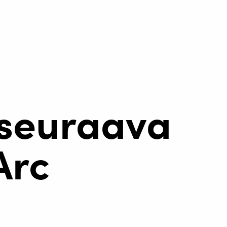
 seuraava
Arc