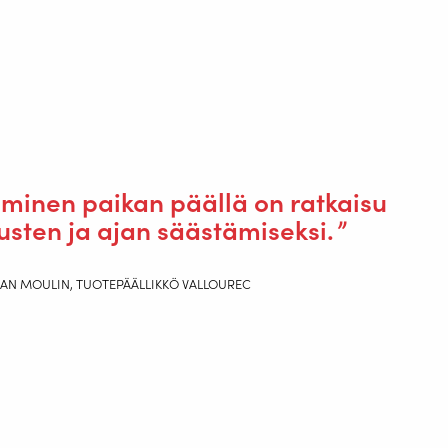
aminen paikan päällä on ratkaisu
usten ja ajan säästämiseksi.
AN MOULIN, TUOTEPÄÄLLIKKÖ VALLOUREC
laatuinen yhteistyö
ologian kenttälaboratorio, on osoittanut, että se voi tulostaa tä
ajan sertifioidun laivapotkurin. RAMLABin Vallourecin puolesta su
lle 3D-tulostussolun rakentamiseksi.