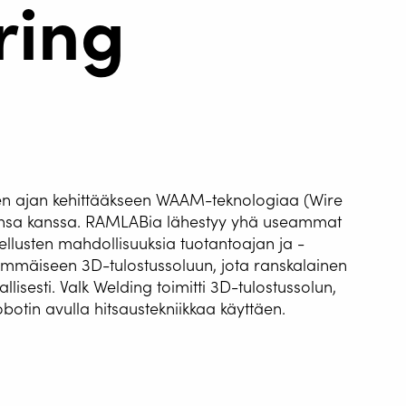
ring
en ajan kehittääkseen WAAM-teknologiaa (Wire
ensa kanssa. RAMLABia lähestyy yhä useammat
ellusten mahdollisuuksia tuotantoajan ja -
USAUTOMAATIO
immäiseen 3D-tulostussoluun, jota ranskalainen
allisesti. Valk Welding toimitti 3D-tulostussolun,
G WIRE SERVICE
otin avulla hitsaustekniikkaa käyttäen.
E
WELDING AS A
aa suuria työkappaleita paikallisesti, ja monimateriaalitulostus 