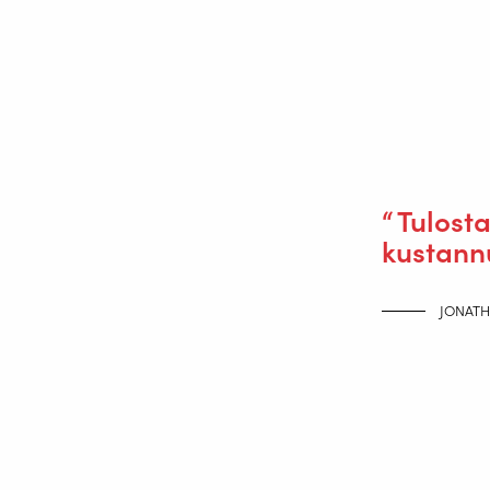
Tulost
kustann
JONATH
RAMLABin ja Valk Weldingin ainut
RAMLAB, Euroopan ensimmäinen WAAM-tekn
WAAM-teknologialla, kuten Damenin hina
sopimuksen myöntämiseen Valk Weldingi