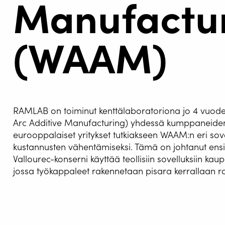
Manufactu
(WAAM)
RAMLAB on toiminut kenttälaboratoriona jo 4 vuod
Arc Additive Manufacturing) yhdessä kumppaneid
eurooppalaiset yritykset tutkiakseen WAAM:n eri sov
HITSA
kustannusten vähentämiseksi. Tämä on johtanut ens
Vallourec-konserni käyttää teollisiin sovelluksiin kaup
WELDIN
jossa työkappaleet rakennetaan pisara kerrallaan rob
CENTR
ROBOT 
WAAM-teknologian avulla voidaan tuott