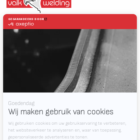
Valk Welding is toonaangevend in innovatieve lasrobottechnologie
LASAUTOMATISERING
WELDING WIRE SERVICE CENTRE
OPLOSSINGEN
RWAAS
Over Valk Welding
Support
Video's
Werken bij Valk Welding
Nieuws