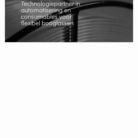
Technologiepartner in
automatisering en
Video's
consumables voor
flexibel booglassen
Nieuws
Vacatures
Downloads
Beursagenda
Contact
Veiligheid
Home