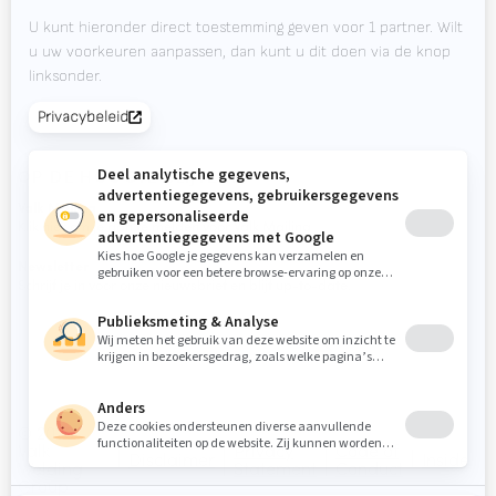
Downloads
Contact
Beursagenda
OP DE HOOGTE BLIJVEN?
Valk Mailing
Klik hier om je aan te melden voor Valk Mailing
Newsletter
Schrijf je in voor onze nieuwsbrief en blijf up-to-date.
© 2026
Valk
Privacy
Code of
Disclaimer
Inside
Welding
Statement
Conduct
Group