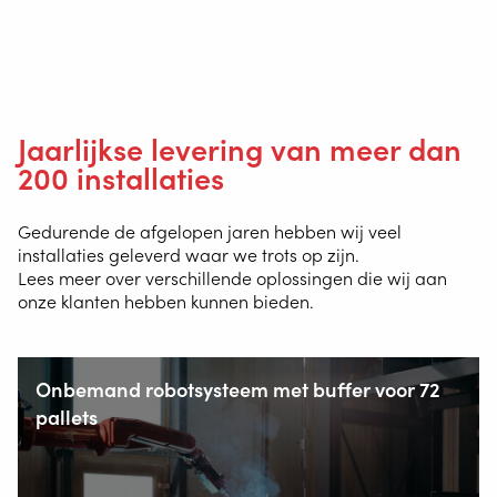
+31 6 54 211 811
Jaarlijkse levering van meer dan
200 installaties
(ma. t/m za. van 7.00–23.00 uur)
Gedurende de afgelopen jaren hebben wij veel
installaties geleverd waar we trots op zijn.
Lees meer over verschillende oplossingen die wij aan
onze klanten hebben kunnen bieden.
Onbemand robotsysteem met buffer voor 72
pallets