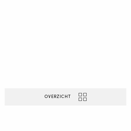
Staalindustrieweg 15
NL-2952 AT Alblasserdam
OVERZICHT
+31 78 69 170 11
INFO@VALKWELDING.COM