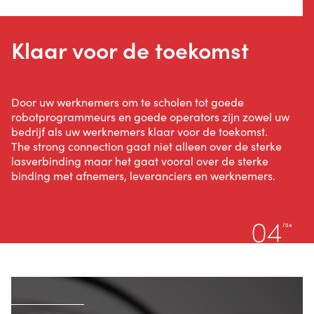
Klaar voor de toekomst
LASAUTOMATISERING
WELDING WIRE SERVICE
CENTRE
Door uw werknemers om te scholen tot goede
robotprogrammeurs en goede operators zijn zowel uw
bedrijf als uw werknemers klaar voor de toekomst.
ROBOT WELDING AS A SERVICE
The strong connection gaat niet alleen over de sterke
lasverbinding maar het gaat vooral over de sterke
binding met afnemers, leveranciers en werknemers.
OPLOSSINGEN
04
/04
Wire Feeding Equipment
Over Valk Welding
Support