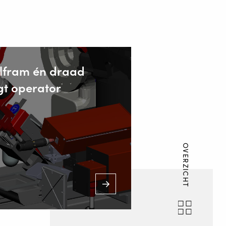
lfram én draad
gt operator
OVERZICHT