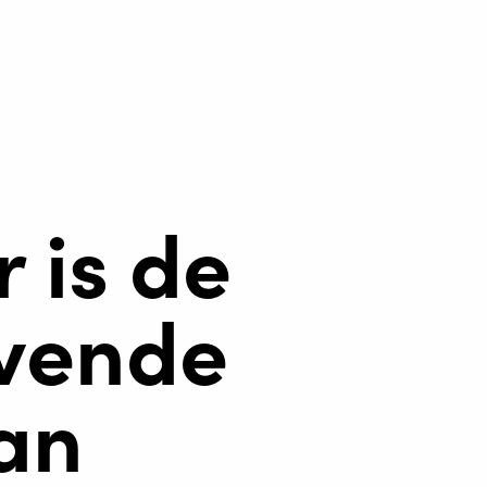
 is de
vende
van