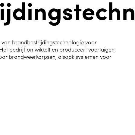
ijdingstechn
 van brandbestrijdingstechnologie voor
et bedrijf ontwikkelt en produceert voertuigen,
n voor brandweerkorpsen, alsook systemen voor
TOMATISERING
G WIRE SERVICE
E
WELDING AS A