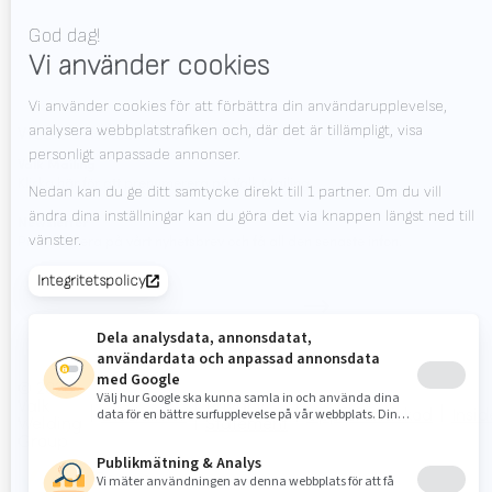
Jobb
Utställning kalender
VILL DU HÅLLA DIG UPPDATERAD?
Valk Mailing
Klicka här för att prenumerera på Valk Mailing
Newsletter
Prenumerera på vårt nyhetsbrev och få all den senaste infon.
© 2026
Valk
Privacy
Disclaimer
Uppförandekod
Insid
Welding
Statement
Group
door Census