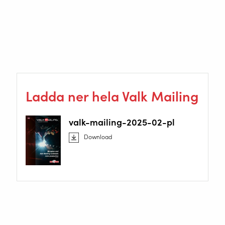
ta steget. Vi har tagit det första steget och hoppas att
många fler kommer att följa på vägen mot ytterligare
robotisering.
www.szyszka.pl
Ladda ner hela Valk Mailing
valk-mailing-2025-02-pl
Download