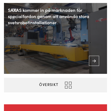
SAXAS kommer in på marknaden för
specialfordon genom att använda stora
svetsrobotinstallationer
Korsholm Alle 14
5500 Middelfart, Danmark
+46 510 48 88 80
ÖVERSIKT
INFO@VALKWELDING.SE