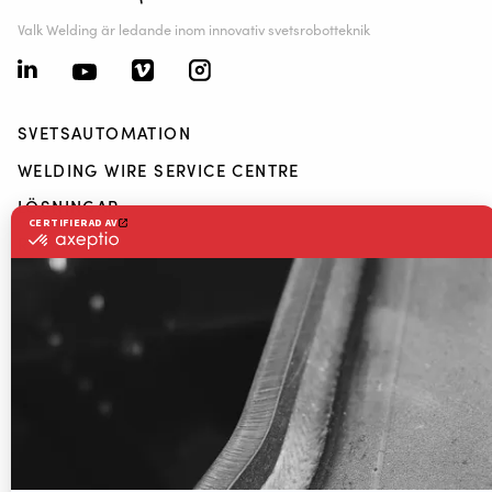
Valk Welding är ledande inom innovativ svetsrobotteknik
SVETSAUTOMATION
WELDING WIRE SERVICE CENTRE
LÖSNINGAR
RWAAS
Nedladdningar
Kontakt
Om Valk Welding
Support
Video
Nyheter