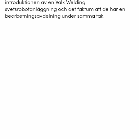
introduktionen av en Valk Welding
svetsrobotanläggning och det faktum att de har en
bearbetningsavdelning under samma tak.
Trots den höga robottätheten i Sverige, har landet
väldigt få leverantörer som använder svetsrobot för små
serier. Den svenska leverantören Höganäs Verkstad är
dock ett undantag. Företaget har en unik position tack
vare introduktionen av en Valk Welding
svetsrobotanläggning och det faktum att de har en
bearbetningsavdelning under samma tak. Höganäs
Verkstad kan nu leverera certifierade svetsarbeten för
små serier, med en hög och jämn svetskvalitet. VD Dag
Richardsson: “Vi kan nu leverera certifierade