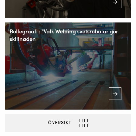
+46 510 48 88 80
Bollegraaf: : "Valk Welding svetsrobotar gör
INFO@VALKWELDING.SE
skillnaden
+46 101 780 532
(Mån. till fre. från kl. 7.00-23.00)
ÖVERSIKT