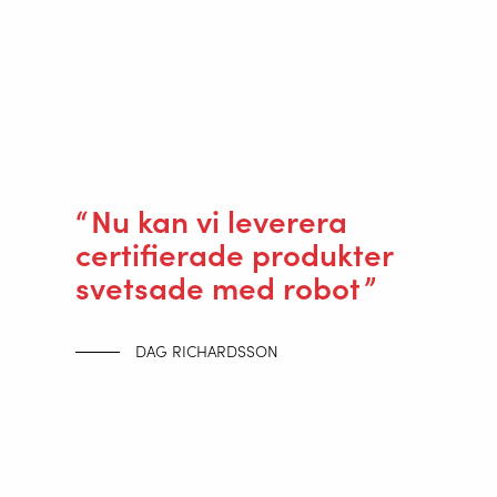
Om Valk Welding
Support
Video
Nyheter
Jobb
Nu kan vi leverera
certifierade produkter
Nedladdningar
svetsade med robot
Utställning kalender
Kontakt
DAG RICHARDSSON
Säkerhet
Home