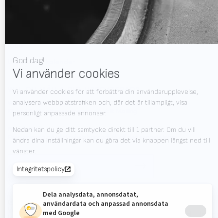
Video
Nyheter
Jobb
Utställning kalender
VILL DU HÅLLA DIG UPPDATERAD?
Valk Mailing
Klicka här för att prenumerera på Valk Mailing
Newsletter
Prenumerera på vårt nyhetsbrev och få all den senaste infon.
© 2026
Valk
Privacy
Disclaimer
Uppförandekod
Insid
Welding
Statement