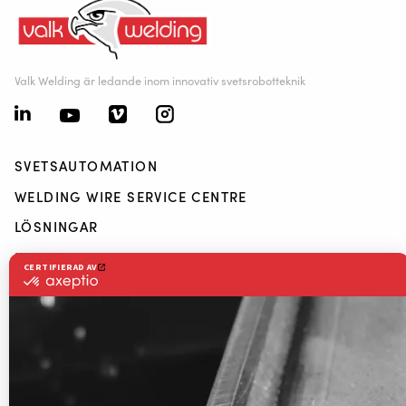
Valk Welding är ledande inom innovativ svetsrobotteknik
SVETSAUTOMATION
WELDING WIRE SERVICE CENTRE
LÖSNINGAR
RWAAS
Nedladdningar
Kontakt
Om Valk Welding
Support