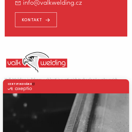
info@valkwelding.cz
KONTAKT
Valk Welding je lídrem v oblasti inovativních technologií svařovacích
robotů.
AUTOMATIZACE SVAŘOVÁNÍ
WELDING WIRE SERVICE CENTRE
ŘEŠENÍ