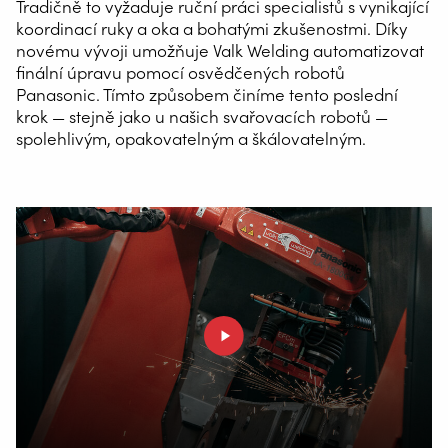
Tradičně to vyžaduje ruční práci specialistů s vynikající
koordinací ruky a oka a bohatými zkušenostmi. Díky
novému vývoji umožňuje Valk Welding automatizovat
finální úpravu pomocí osvědčených robotů
Panasonic. Tímto způsobem činíme tento poslední
krok — stejně jako u našich svařovacích robotů —
spolehlivým, opakovatelným a škálovatelným.