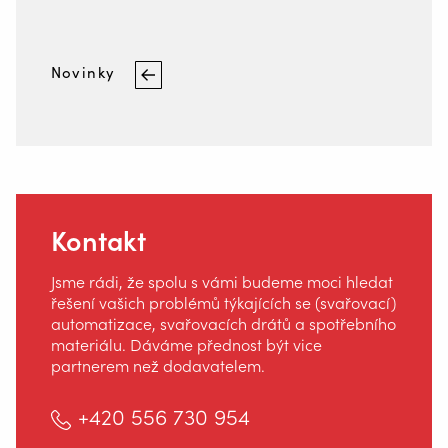
+420 556 730 954
Novinky
INFO@VALKWELDING.CZ
Kontakt
+420 725 838 812
Jsme rádi, že spolu s vámi budeme moci hledat
řešení vašich problémů týkajících se (svařovací)
(pondělí až sobota od 7,00 do 23,00 hodin)
automatizace, svařovacích drátů a spotřebního
materiálu. Dáváme přednost být vice
partnerem než dodavatelem.
+420 556 730 954