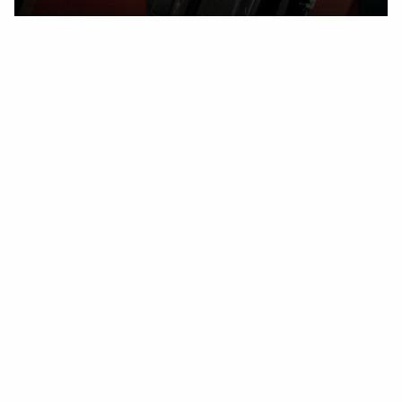
Jeden kontaktní bod s prokázanou silou
Naše řešení vychází z prokázané síly robotických systémů
Panasonic, které již mnoho let tvoří srdce svařovacího
procesu u mnoha našich zákazníků. Výhody, které robot
Panasonic nabízí, se nyní plně uplatňují také v procesu
dokončování. Od svařování po finální úpravu činíme
automatizaci technicky konzistentní a maximálně
flexibilní.
Zároveň máte jednoho zkušeného technologického
partnera. To znamená: jeden kontaktní bod, jednu linii
podpory a jednu stranu, která dohlíží na celý proces. Od
optimalizace svařovacího programu po nastavení
nástrojů pro finální úpravu; všechny dotazy směřují k
jednomu partnerovi, který rozumí celému výrobnímu toku
a pomáhá jej učinit co nejefektivnějším. Tak zajišťujeme,
že procesní kroky jsou optimálně a efektivně sladěny.
Perfektní finální úprava začíná perfektním svařením.