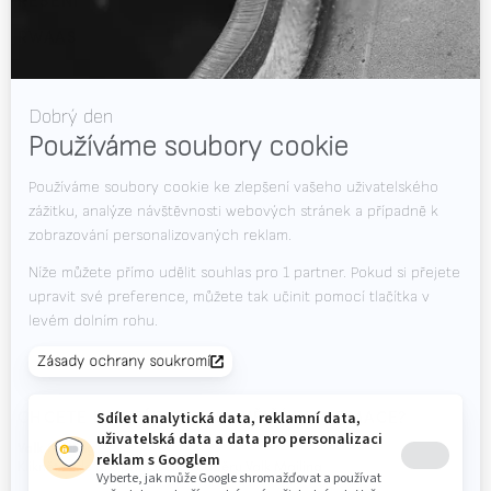
RWAAS
O společnosti Valk Welding
Podpora
Videa
Novinky
Volná místa
Soubory ke stažení
Kontakt
Veletrhy
CHCETE DOSTÁVAT NEJNOVĚJŠÍ INFORMACE?
Valk Mailing
Klikněte zde pro přihlášení k odběru Valk Mailing