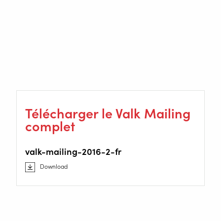
compétitifs. La robotisation de soudage nous a permis
de réduire encore davantage les délais d'exécution.
Cela nous a permis de décrocher de nouvelles
commandes, celles-là même que nous n’aurions pas pu
prendre sans le robot de soudage ».
www.c-mec.be
Télécharger le Valk Mailing
complet
valk-mailing-2016-2-fr
Download