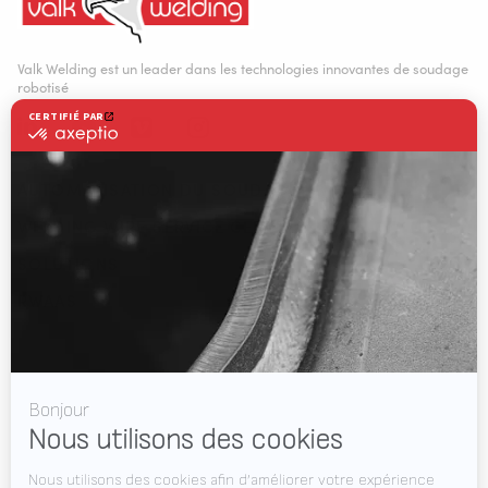
Valk Welding est un leader dans les technologies innovantes de soudage
robotisé
AUTOMATISATION DU SOUDAGE
WELDING WIRE SERVICE CENTRE
SOLUTIONS
RWAAS
À propos de nous
Soutien
Vidéos
Le Journal