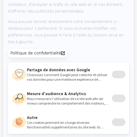
Offres d'emploi
Téléchargements
Contact
Agenda des salons
ENVIE DE RESTER À JOUR ?
Valk Mailing
Cliquez ici pour vous inscrire à la Valk Mailing
Newsletter
Souscrivez à notre newsletter et restez à jour.
© 2026
Valk
Règles de
Code of
Disclaimer
Inside
Welding
confidentialité
Conduct