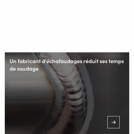
Un fabricant d'échafaudages réduit ses temps
de soudage
Staalindustrieweg 15
NL-2952 AT Alblasserdam, Pays-Bas
+31 78 69 170 11
INFO@VALKWELDING.COM