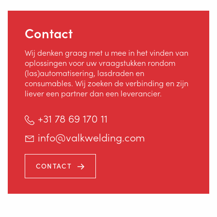
NL-2952 AT Alblasserdam
Contact
+31 78 69 170 11
Wij denken graag met u mee in het vinden van
oplossingen voor uw vraagstukken rondom
INFO@VALKWELDING.COM
(las)automatisering, lasdraden en
consumables. Wij zoeken de verbinding en zijn
liever een partner dan een leverancier.
+31 78 69 170 11
info@valkwelding.com
+31 6 54 211 811
(ma. t/m za. van 7.00–23.00 uur)
CONTACT