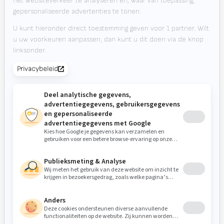
Nieuws
Downloads
Contact
Beursagenda
OP DE HOOGTE BLIJVEN?
Valk Mailing
Klik hier om je aan te melden voor Valk Mailing
Newsletter
Schrijf je in voor onze nieuwsbrief en blijf up-to-date.
© 2026
Valk
Privacy
Code of
Disclaimer
Inside