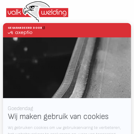
Valk Welding is toonaangevend in innovatieve lasrobottechnologie
LASAUTOMATISERING
WELDING WIRE SERVICE CENTRE
OPLOSSINGEN
RWAAS
Over Valk Welding
Support
Video's
Werken bij Valk Welding