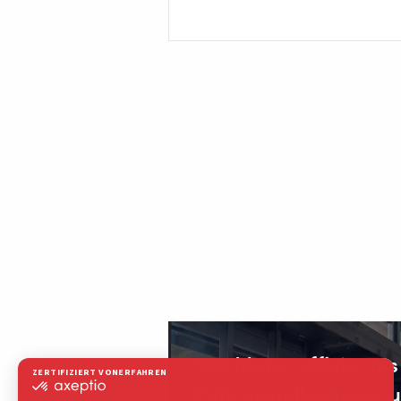
105 Meter effiziente
Fahrgestellrahmen u