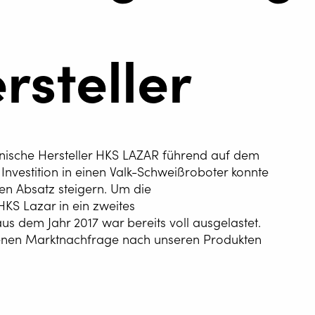
rsteller
lnische Hersteller HKS LAZAR führend auf dem
nvestition in einen Valk-Schweißroboter konnte
en Absatz steigern. Um die
ATISIERUNG DES
HKS Lazar in ein zweites
SSENS
s dem Jahr 2017 war bereits voll ausgelastet.
iegenen Marktnachfrage nach unseren Produkten
G WIRE SERVICE
E