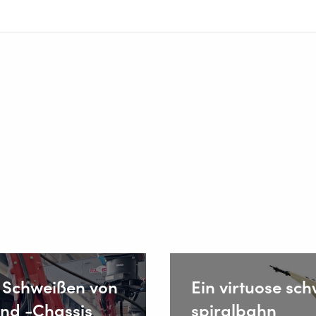
s Schweißen von
Ein virtuose sch
nd -Chassis
spiralbahn