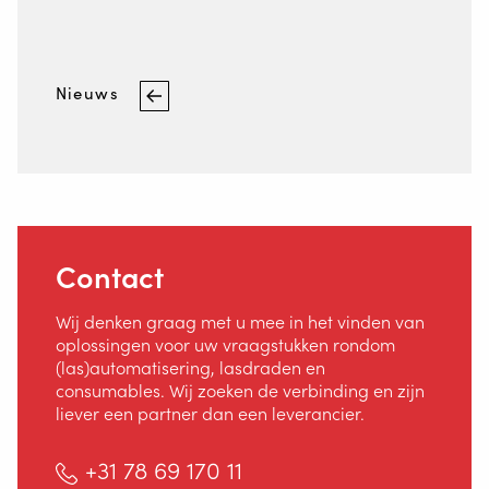
Nieuws
Contact
Wij denken graag met u mee in het vinden van
oplossingen voor uw vraagstukken rondom
(las)automatisering, lasdraden en
consumables. Wij zoeken de verbinding en zijn
liever een partner dan een leverancier.
Staalindustrieweg 15
+31 78 69 170 11
NL-2952 AT Alblasserdam