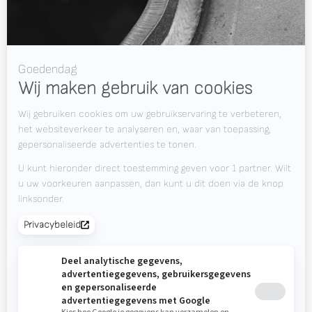
RWAAS
Over Valk Welding
Support
Video's
Werken bij Valk Welding
Nieuws
Downloads
Contact
Beursagenda
OP DE HOOGTE BLIJVEN?
Valk Mailing
Klik hier om je aan te melden voor Valk Mailing