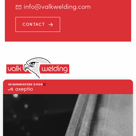
info@valkwelding.com
+31 78 69 170 11
CONTACT
INFO@VALKWELDING.COM
+31 6 54 211 811
Valk Welding is toonaangevend in innovatieve lasrobottechnologie
(ma. t/m za. van 7.00–23.00 uur)
LASAUTOMATISERING
WELDING WIRE SERVICE CENTRE
OPLOSSINGEN