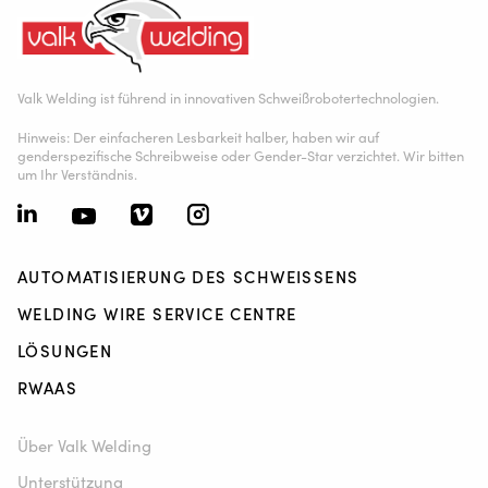
Valk Welding ist führend in innovativen Schweißrobotertechnologien.
Hinweis: Der einfacheren Lesbarkeit halber, haben wir auf
genderspezifische Schreibweise oder Gender-Star verzichtet. Wir bitten
um Ihr Verständnis.
AUTOMATISIERUNG DES SCHWEISSENS
WELDING WIRE SERVICE CENTRE
LÖSUNGEN
RWAAS
Über Valk Welding
Unterstützung