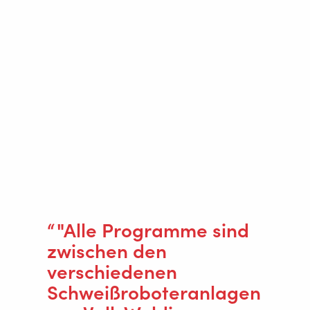
komplettiert. "Das wir alles unter einem Dach machen ist
ein entscheidender Faktor für unsere Kunden, wenn es
um die Zusammenarbeit mit uns geht", erklärt Nico
Boden.
"Alle Programme sind
zwischen den
verschiedenen
Schweißroboteranlagen