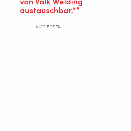
von Valk Welding
austauschbar.“
NICO BODEN
Valk Welding schweissdraht
Die Saxas-Gruppe verwendet für alle ihre
Robotersysteme auch den hochwertigen Schweißdraht
von Valk Welding, um einen reibungslosen Drahtvorschub
zu gewährleisten. Der Premium-Schweißdraht von Valk
Welding verleiht den Robotersystemen in Kombination
mit den Zuführsystemen Wire Wizard eine sehr hohe
Leistung.
www.saxas.biz.de