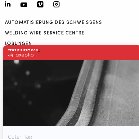
+49 172 4523257
AUTOMATISIERUNG DES SCHWEISSENS
(Mo. bis Sa. von 7.00-23.00 Uhr)
WELDING WIRE SERVICE CENTRE
LÖSUNGEN
RWAAS
Über Valk Welding
Unterstützung
Video
News
Stellenausschreibung
Downloads
Kontakt