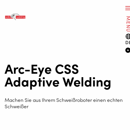
ME
D
Arc-Eye CSS
Adaptive Welding
Machen Sie aus Ihrem Schweißroboter einen echten
Schweißer
Ein gewöhnlicher Schweißroboter arbeitet digital – kennt