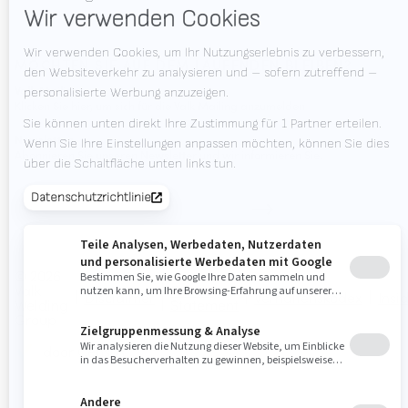
Messe Kalender
MÖCHTEN SIE AUF DEM LAUFENDEN BLEIBEN?
Valk Mailing
Klicken Sie hier, um sich für die Valk Mailing anzumelden
Newsletter
Abonnieren Sie unseren Newsletter und wir informieren Sie.
© 2026
Valk
Privacy
Disclaimer
Verhaltenskodex
Insi
Welding
Statement
Group
door Census