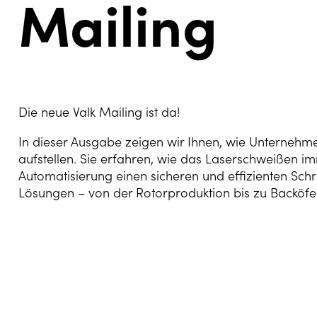
Mailing
AUTOM
SCHWEI
Die neue Valk Mailing ist da!
WELDIN
In dieser Ausgabe zeigen wir Ihnen, wie Unternehmen
aufstellen. Sie erfahren, wie das Laserschweißen 
CENTR
Automatisierung einen sicheren und effizienten Schr
Lösungen – von der Rotorproduktion bis zu Backöfen
ROBOT 
SERVIC
Außerdem finden Sie inspirierende Ku
LÖSUN
wachsen.