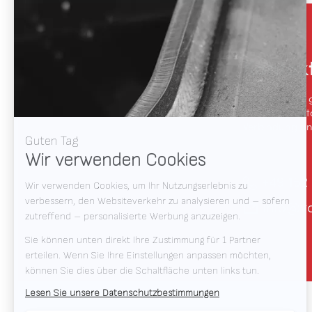
Kontak
Wir sprechen 
(Schweiß-)Aut
Verbindung und
+49 152
info@v