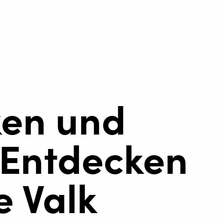
ken und
 Entdecken
e Valk