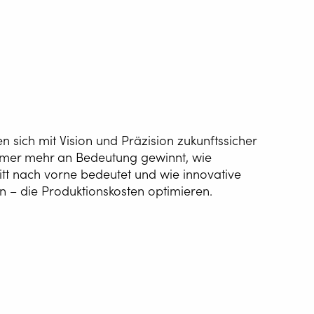
ATISIERUNG DES
SSENS
G WIRE SERVICE
 sich mit Vision und Präzision zukunftssicher
immer mehr an Bedeutung gewinnt, wie
E
itt nach vorne bedeutet und wie innovative
 – die Produktionskosten optimieren.
WELDING AS A
E
ndenberichte, wie den Neustart von Van Hool und wie Eurofours 
GEN