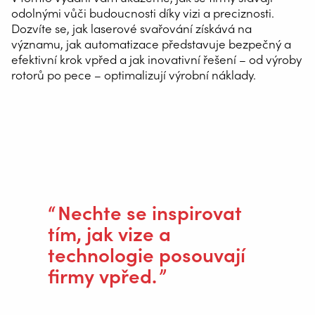
odolnými vůči budoucnosti díky vizi a preciznosti.
Dozvíte se, jak laserové svařování získává na
významu, jak automatizace představuje bezpečný a
efektivní krok vpřed a jak inovativní řešení – od výroby
rotorů po pece – optimalizují výrobní náklady.
Najdete zde také inspirativní příběhy zákazníků,
například nový začátek společnosti Van Hool a jak
Eurofours a další partneři rostou díky technologiím.
Nechte se inspirovat
tím, jak vize a
technologie posouvají
firmy vpřed.