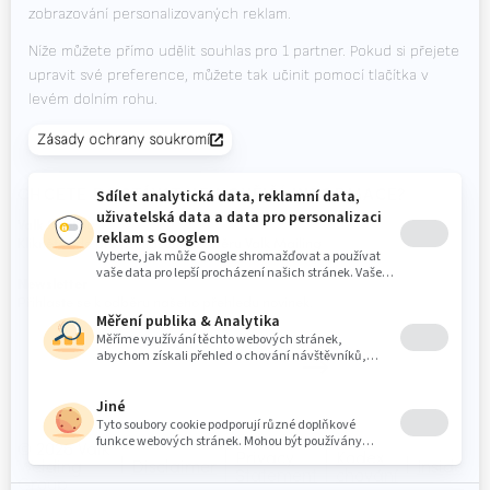
Volná místa
Soubory ke stažení
Kontakt
Veletrhy
CHCETE DOSTÁVAT NEJNOVĚJŠÍ INFORMACE?
Valk Mailing
Klikněte zde pro přihlášení k odběru Valk Mailing
Newsletter
Přihlaste se k odběru našeho přehledu novinek.
© 2026 Valk
Privacy
Kodex
Welding
Disclaimer
Inside
Statement
chování
Group