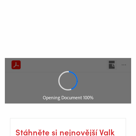
Videa
Novinky
Volná místa
Soubory ke stažení
Veletrhy
Kontakt
Bezpečnost
Home
Stáhněte si nejnovější Valk