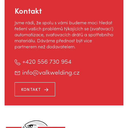
Kontakt
Jsme rádi, že spolu s vámi budeme moci hledat
řešení vašich problémů týkajících se (svařovací)
automatizace, svařovacích drátů a spotřebního
materiálu. Dáváme přednost být vice
partnerem než dodavatelem.
+420 556 730 954
Místecká 985
info@valkwelding.cz
739 21 Paskov
KONTAKT
+420 556 730 954
INFO@VALKWELDING.CZ