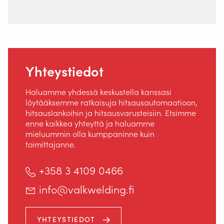
Yhteystiedot
Haluamme yhdessä keskustella kanssasi
löytääksemme ratkaisuja hitsausautomaatioon,
hitsauslankoihin ja hitsausvarusteisiin. Etsimme
enne kaikkea yhteyttä ja haluamme
mieluummin olla kumppaninne kuin
toimittajanne.
+358 3 4109 0466
Staalindustrieweg 15
info@valkwelding.fi
NL-2952 AT Alblasserdam, Netherlands
YHTEYSTIEDOT
+358 3 4109 0466