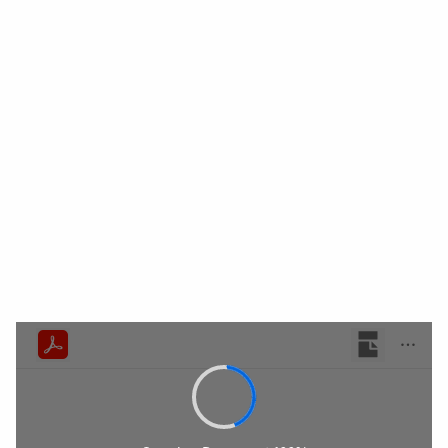
Tuki
Videot
Uutiset
Työpaikat
Lataukset
Messut
Ota yhteyttä
Turvallisuus
Koti