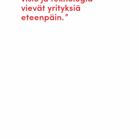
vievät yrityksiä
eteenpäin.
HITSAUSAUTOMAATIO
WELDING WIRE SERVICE CENTRE
ROBOT WELDING AS A SERVICE
RATKAISUT
Langansyöttölaitteet
Tietoa Valk Weldingistä