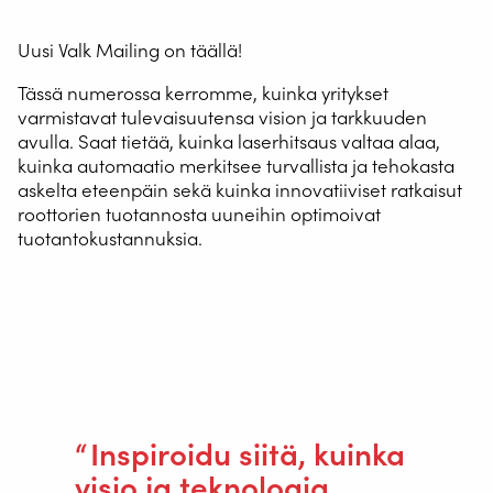
Uusi Valk Mailing on täällä!
Tässä numerossa kerromme, kuinka yritykset
varmistavat tulevaisuutensa vision ja tarkkuuden
avulla. Saat tietää, kuinka laserhitsaus valtaa alaa,
kuinka automaatio merkitsee turvallista ja tehokasta
askelta eteenpäin sekä kuinka innovatiiviset ratkaisut
roottorien tuotannosta uuneihin optimoivat
tuotantokustannuksia.
Lisäksi löydät inspiroivia asiakastarinoita, kuten Van
Hoolin uuden alun ja kuinka Eurofours ja muut kumppanit
kasvavat teknologian avulla.
Inspiroidu siitä, kuinka
visio ja teknologia