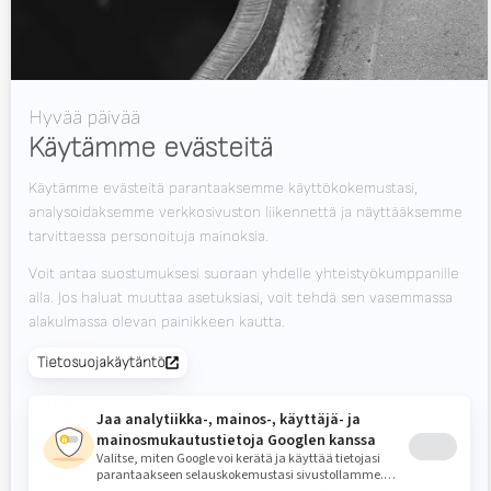
Tuki
Videot
Uutiset
Työpaikat
Lataukset
Ota yhteyttä
Messut
PYSY AJAN TASALLA?
Valk Mailing
Klikkaa tästä tilataksesi Valk Mailing
Newsletter
Tilaa uutiskirjeemme ja pysy ajan tasalla.