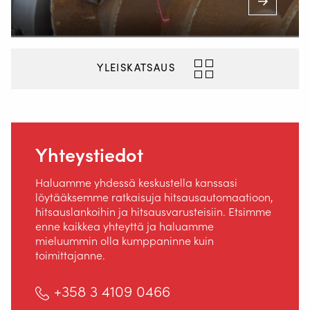
(Ma-la klo 7.00–23.00)
Inside
YLEISKATSAUS
Yhteystiedot
Haluamme yhdessä keskustella kanssasi
löytääksemme ratkaisuja hitsausautomaatioon,
hitsauslankoihin ja hitsausvarusteisiin. Etsimme
enne kaikkea yhteyttä ja haluamme
mieluummin olla kumppaninne kuin
toimittajanne.
+358 3 4109 0466