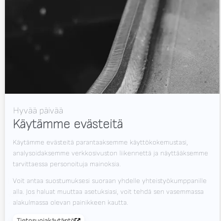
RWAAS
Tietoa Valk Weldingistä
Tuki
Videot
Uutiset
Työpaikat
Lataukset
Ota yhteyttä
Messut
PYSY AJAN TASALLA?
Valk Mailing
Klikkaa tästä tilataksesi Valk Mailing
Newsletter