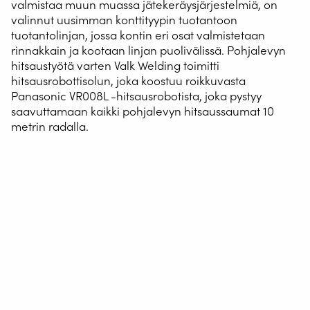
valmistaa muun muassa jätekeräysjärjestelmiä, on
valinnut uusimman konttityypin tuotantoon
tuotantolinjan, jossa kontin eri osat valmistetaan
rinnakkain ja kootaan linjan puolivälissä. Pohjalevyn
hitsaustyötä varten Valk Welding toimitti
hitsausrobottisolun, joka koostuu roikkuvasta
Panasonic VR008L -hitsausrobotista, joka pystyy
saavuttamaan kaikki pohjalevyn hitsaussaumat 10
metrin radalla.