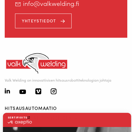
info@valkwelding.fi
YHTEYSTIEDOT
Valk Welding on innovatiivisen hitsausrobottiteknologian johtaja
HITSAUSAUTOMAATIO
WELDING WIRE SERVICE CENTRE
RATKAISUT