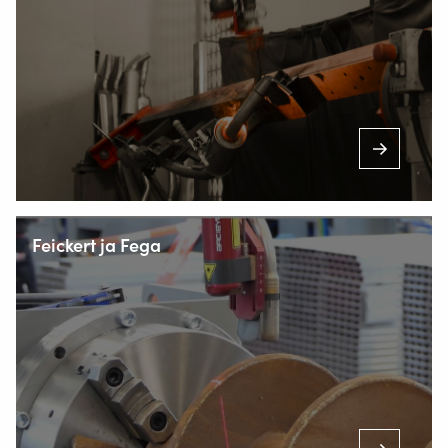
Staalindustrieweg 15
NL-2952 AT Alblasserdam, Netherlands
+358 3 4109 0466
Feickert ja Fega
INFO@VALKWELDING.FI
+358 3 4109 0467