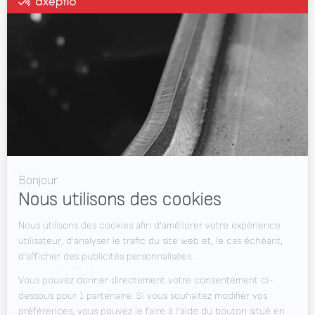
AUTOMATISATION DU SOUDAGE
WELDING WIRE SERVICE CENTRE
SOLUTIONS
RWAAS
À propos de nous
Soutien
Vidéos
Le Journal
Offres d'emploi
Téléchargements
Contact
Agenda des salons