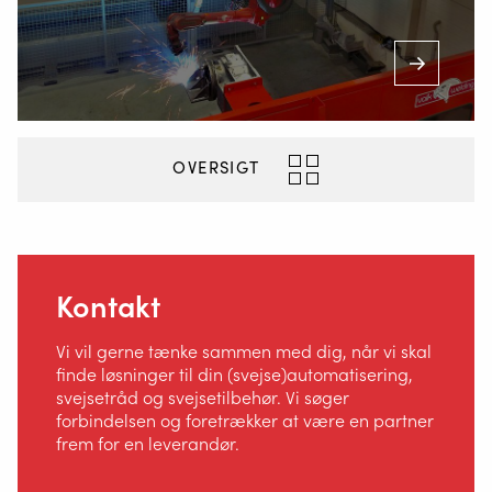
OVERSIGT
Kontakt
Vi vil gerne tænke sammen med dig, når vi skal
finde løsninger til din (svejse)automatisering,
svejsetråd og svejsetilbehør. Vi søger
forbindelsen og foretrækker at være en partner
frem for en leverandør.