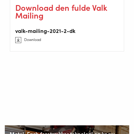
Download den fulde Valk
Mailing
valk-mailing-2021-2-dk
Download
Korsholm Alle 14
5500 Middelfart, Danmark
+45 64 42 12 01
INFO@VALKWELDING.COM
Metal-Fach foretrækker teknologi og know-