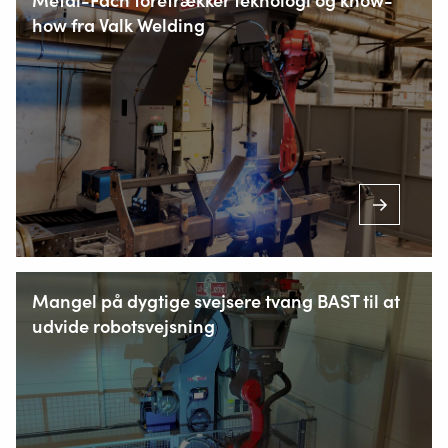
how fra Valk Welding
+45 23 806 806
(mandag til lørdag fra 7.00-23.00 timer)
Mangel på dygtige svejsere tvang BAST til at
udvide robotsvejsning