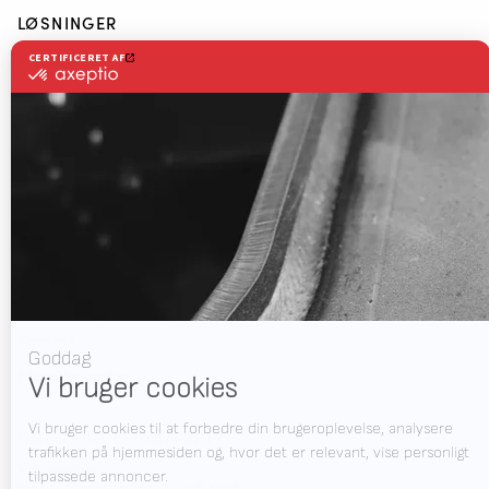
LØSNINGER
RWAAS
Om Valk Welding
Support
Video
Nyheder
Job
Downloads
Kontakt
Messekalender
HOLD DIG OPDATERET?
Valk Mailing
Klik her for at tilmelde dig Valk Mailing