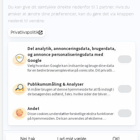
Newsletter
Tilmeld dig vores nyhedsbrev og hold dig opdateret.
© 2026
Valk
Privacy
Disclaimer
Adfærdskodeks
Insid
Welding
Statement
Group
door Census