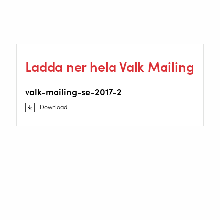
avslutar Karel Louwagie
www.westmetal-sk.eu
Ladda ner hela Valk Mailing
valk-mailing-se-2017-2
Download