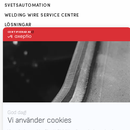
SVETSAUTOMATION
WELDING WIRE SERVICE CENTRE
LÖSNINGAR
RWAAS
Nedladdningar
Kontakt
Om Valk Welding
Support
Video
Nyheter
Jobb
Utställning kalender