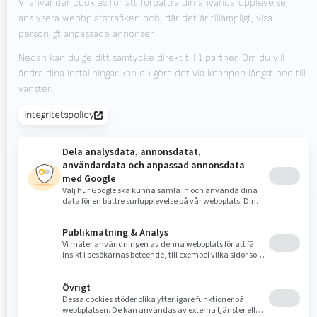
VILL DU HÅLLA DIG UPPDATERAD?
Valk Mailing
Klicka här för att prenumerera på Valk Mailing
Newsletter
Prenumerera på vårt nyhetsbrev och få all den senaste infon.
© 2026
Valk
Privacy
Disclaimer
Uppförandekod
Insid
Welding
Statement
Group
door Census