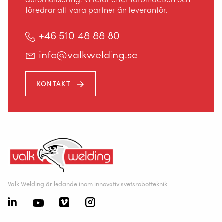
föredrar att vara partner än leverantör.
+46 510 48 88 80
info@valkwelding.se
KONTAKT
Valk Welding är ledande inom innovativ svetsrobotteknik