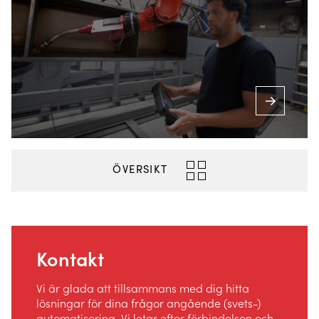
5500 Middelfart, Danmark
+46 510 48 88 80
INFO@VALKWELDING.SE
ÖVERSIKT
+46 101 780 532
(Mån. till fre. från kl. 7.00-23.00)
Kontakt
Vi är glada att tillsammans med dig hitta
lösningar för dina frågor angående (svets-)
automatisering. Vi letar efter förbindelsen och