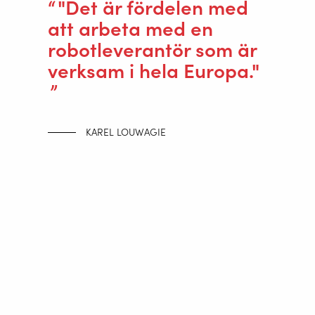
"Det är fördelen med
att arbeta med en
robotleverantör som är
verksam i hela Europa."
KAREL LOUWAGIE
Offline programmering
"För programmering av svetsrobotarna använder vi
DTPS-software. Vi ritar arbetsstycket och den
korresponderande svetsmallen i 3D (ofta i Autodesk
Inventor) så att allt kan visualiseras och sedan
konverterar vi det till DTPS programvara. Det är så vi
styr svetspistolens rörelser. Sedan är det bara en fråga
om fininställning innan vi startar roboten, för att
korrigera eventuella avvikelser i mall och produkt”,