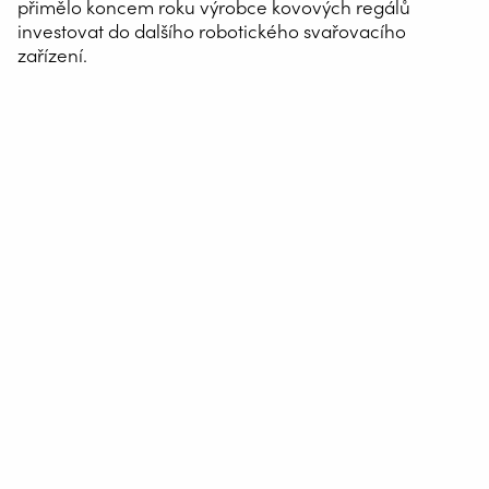
přimělo koncem roku výrobce kovových regálů
investovat do dalšího robotického svařovacího
zařízení.
Společnost ManOrga již půl století vyrábí kovové
regálové systémy, průmyslové plošiny (mezaniny) a
drátěné příčky.
Její dva současné závody o celkové rozloze 24 000 m²,
které se nacházejí v Lys les Lannoy (59), zpracovávají
denně 70 až 80 tun oceli.
Společnost s obratem 65 milionů eur, který neustále
roste, zaměstnává 250 lidí, které v závislosti na vytížení
posiluje 50 až 70 brigádníků.