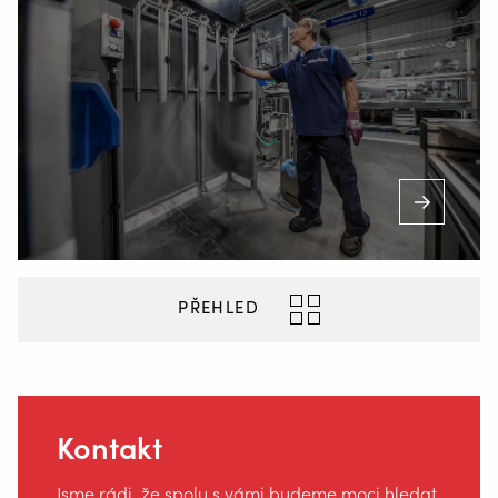
+420 725 838 812
(pondělí až sobota od 7,00 do 23,00 hodin)
PŘEHLED
Kontakt
Jsme rádi, že spolu s vámi budeme moci hledat