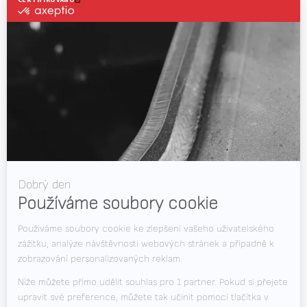
AUTOMATIZACE SVAŘOVÁNÍ
WELDING WIRE SERVICE CENTRE
ŘEŠENÍ
RWAAS
O společnosti Valk Welding
Podpora
Videa
Novinky
Volná místa
Soubory ke stažení