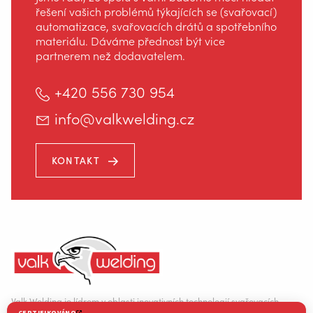
řešení vašich problémů týkajících se (svařovací)
automatizace, svařovacích drátů a spotřebního
materiálu. Dáváme přednost být vice
partnerem než dodavatelem.
+420 556 730 954
info@valkwelding.cz
KONTAKT
Valk Welding je lídrem v oblasti inovativních technologií svařovacích
robotů.