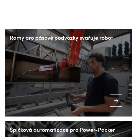
Rámy pro pásové podvozky svařuje robot
Místecká 985
739 21 Paskov
+420 556 730 954
INFO@VALKWELDING.CZ
Špičková automatizace pro Power-Packer