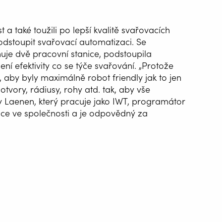
 a také toužili po lepší kvalitě svařovacích
odstoupit svařovací automatizaci. Se
uje dvě pracovní stanice, podstoupila
ní efektivity co se týče svařování. „Protože
, aby byly maximálně robot friendly jak to jen
otvory, rádiusy, rohy atd. tak, aby vše
ley Laenen, který pracuje jako IWT, programátor
áce ve společnosti a je odpovědný za
ATIZACE
ÁNÍ
G WIRE SERVICE
E