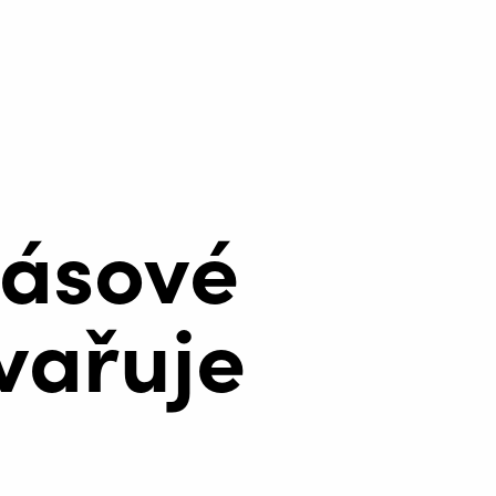
pásové
vařuje