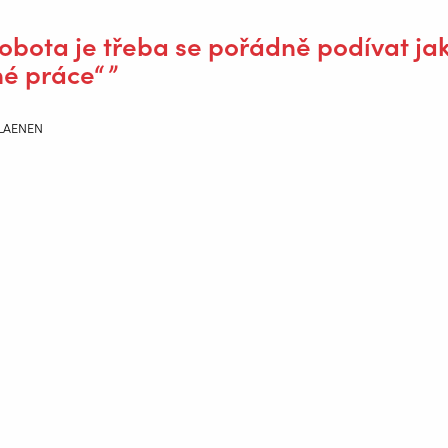
robota je třeba se pořádně podívat ja
né práce“
 LAENEN
dávaných ohýbaných a řezaných kusů musí splňovat tolerance, které
tále využíváme mnoho různých tvarů svarů, jako je např. V svar n
ti tomu u manuálního svařování, kde svářeč má naprostou kontro
ost, pohyby a některé další možné parametry, u robota toto není mo
o například vstupní otvory, rádiusy a úhly tak, aby splňovaly tole