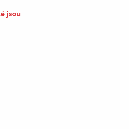
ké jsou
 robot zvládne, a tak montér nemusí
ebo svar na vnějším rohu, mohou u
lu nad tavnou lázní na celém svarovém
žné. A proto jsme upravili v
rance, se kterými robot umí pracovat.“