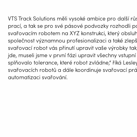
VTS Track Solutions měli vysoké ambice pro další růst
prací, a tak se pro své pásové podvozky rozhodli p
svařovacím robotem na XYZ konstrukci, který obsluh
společnost významnou profesionalizaci a také zlepše
svařovací robot vás přinutí upravit vaše výrobky tak
jde, museli jsme v první fázi upravit všechny vstupní 
splňovalo tolerance, které robot zvládne,“ říká Les
svařovacích robotů a dále koordinuje svařovací pr
automatizaci svařování.
AUTOM
SVAŘOV
WELDIN
CENTR