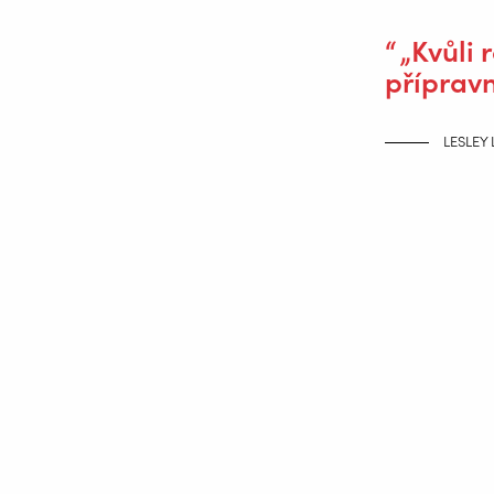
„Kvůli 
příprav
LESLEY
Vstupní úpravy
Ve VTS zjistili, že přesnost všech do
svařovat tolik předem.
Lesley Laenen: „Vzhledem k tomu, že s
robotů vyvstat určité problémy. Opro
spoji a může kdykoliv upravovat rychl
přípravných fázích všechny rozměry jak